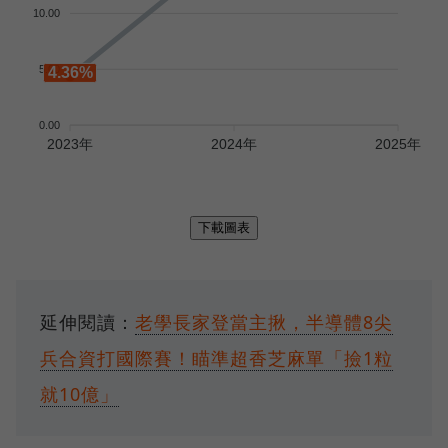
延伸閱讀：
老學長家登當主揪，半導體8尖
兵合資打國際賽！瞄準超香芝麻單「撿1粒
就10億」