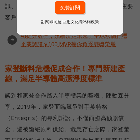
訊、順達、思科（Cisco），以及半導體業的主要
客戶家登等。
訂閱即同意
巨思文化隱私權政策
AI提升效率，永續決定未來！全球永續指標
➜
企業認證☀️100 MVP等你角逐雙獎榮譽
家登斷料危機促成合作！專門新建產
線，滿足半導體高潔淨度標準
談到和家登合作踏入半導體業的契機，陳勳森分
享，2019年，家登面臨競爭對手英特格
（Entegris）的專利訴訟，不僅面臨高額賠償
金，還被斷絕原料供給。危急存亡之際，家登董