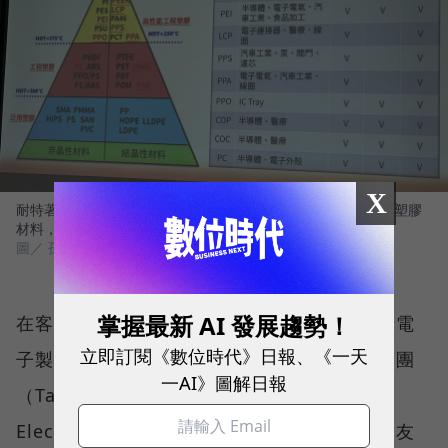
X
耐特著重在「金字塔頂端」、針對特殊應用領域的高性能工程塑膠
材料，具有耐高溫、高潔淨、抗靜電等特性
圖／ 孫嘉君攝影
掌握最新 AI 發展趨勢！
在客戶方面，耐特半數的客戶為科技廠，包括電
立即訂閱《數位時代》日報、《一天
子製造業及汽車廠的鴻海、中華汽車、塔塔集團
一AI》圖解日報
（Tata Group）、施耐德電機（Schneider
Electric），5G通訊及新能源領域的台達電、友