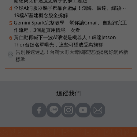
副總揭比拚速度更棘手的缺工難題
全球AI伺服器幾乎都靠台廠做！鴻海、廣達、緯穎⋯
4
19檔AI基建概念股全拆解
Gemini Spark完整教學｜幫你讀Gmail、自動跑完工
5
作流程，3個超實用情境一次看
黃仁勳再喊下一波AI浪潮是機器人！輝達Jetson
6
Thor台鏈名單曝光，這些可望成受惠族群
告別極速迷思！台灣大哥大奪國際雙冠揭密好網路新
PR
標準
追蹤我們