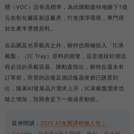
體（VOC）設有高標準，為此陳勳森特地砸下1億
元在彰化廠區新設廠房，打造潔淨環境，專門用
於生產半導體原料。
在晶圓及光罩載具之外，耐特也積極投入「IC承
載盤」（IC Tray）原料的開發，這是後段封測流
程必須的承載容器。陳勳森指出，耐特在還未有
訂單前，所需的設備及測試儀器便都已購置到
位，隨著AI發展晶片需求上升，IC承載盤需求也
隨之增加，預期會是下一個成長動能。
延伸閱讀：
2025 AI免費課程懶人包｜
Google、台大等6道入門課⋯會AI，薪水提