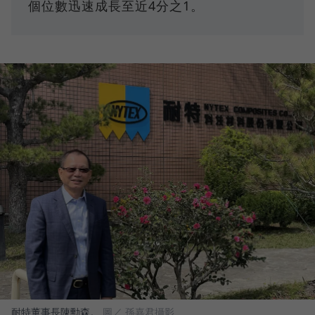
個位數迅速成長至近4分之1。
耐特董事長陳勳森。
圖／ 孫嘉君攝影