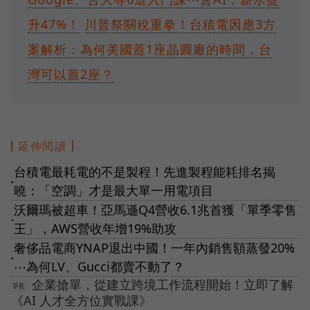
升47%！
川普祭關稅重拳！台積電因應3方
案解析：為何美國蓋1座晶圓廠的時間，台
灣可以蓋2座？
延伸閱讀
台積電最耗電的不是製程！先進製程能耗排名揭
●
曉：「空調」才是最大單一用電項目
沃爾瑪被超車！亞馬遜Q4營收6.1兆首獲「單季零售
●
王」，AWS營收年增19%助攻
奢侈品電商YNAP退出中國！一年內銷售額蒸發20%
●
⋯為何LV、Gucci都賣不動了？
企業搶單，從建立跨境工作流程開始！立即了解
《AI 人才全方位實戰課》