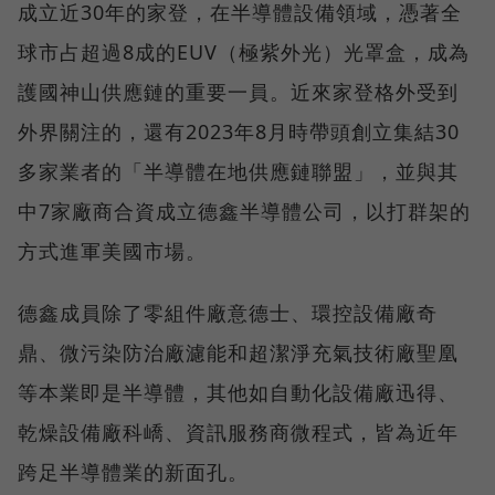
成立近30年的家登，在半導體設備領域，憑著全
球市占超過8成的EUV（極紫外光）光罩盒，成為
護國神山供應鏈的重要一員。近來家登格外受到
外界關注的，還有2023年8月時帶頭創立集結30
多家業者的「半導體在地供應鏈聯盟」，並與其
中7家廠商合資成立德鑫半導體公司，以打群架的
方式進軍美國市場。
德鑫成員除了零組件廠意德士、環控設備廠奇
鼎、微污染防治廠濾能和超潔淨充氣技術廠聖凰
等本業即是半導體，其他如自動化設備廠迅得、
乾燥設備廠科嶠、資訊服務商微程式，皆為近年
跨足半導體業的新面孔。