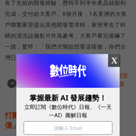
有了先前的開發經驗，歷時不到半年產品就順利
完成，交付給大客戶。8個月後，1名美洲的大客
戶聯繫家登提出其他開發需求時，家登寄去了科
嶠的清洗設備影片作為參考，大客戶看完後嚇了
一跳，驚呼：「我們才開始想要這樣做，你們台
灣已經做出來了。」
X
角逐100 MVP盛典雙重榮耀！國際品牌X經理
➜
人特別肯定，展現AI時代最具潛力的核心價
值
掌握最新 AI 發展趨勢！
立即訂閱《數位時代》日報、《一天
打團戰橫掃系統財，「1粒芝麻就10
一AI》圖解日報
億」