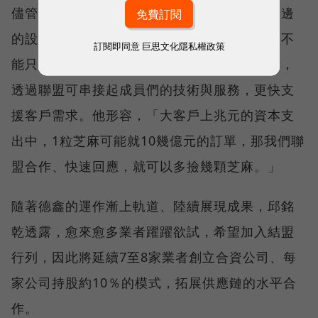
儘管外商為主的高階製造設備較難搶進，但周邊
的設備系統，台灣有切入機會。邱銘乾強調，不
訂閱即同意
巨思文化隱私權政策
能只作為產品供應者，必須是解決方案提供者，
透過聯盟可串接起成員們的技術與服務，更快支
援客戶需求。他形容，「大客戶上兆元的資本支
出中，1粒芝麻可能就10幾億元的訂單，那我們聯
盟合作、快速回應，就可以多撿幾顆芝麻。」
隨著德鑫的運作漸上軌道、陸續展現成果，邱銘
乾透露，愈來愈多業者躍躍欲試，希望加入結盟
行列，因此將延續7至8家業者創立合資公司、每
家公司持股約10％的模式，拓展供應鏈的水平合
作。