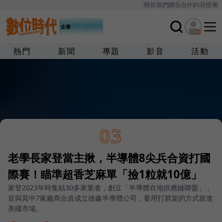
關於我們
廣告合作
內容授權
熱門
新聞
專題
影音
活動
03
老學長家登當主揪，半導體8尖兵合資打國
際賽！瞄準超香芝麻單「撿1粒就10億」
家登2023年時集結30多家業者，創立「半導體在地供應鏈聯盟」，
並與其中7家廠商合資成立德鑫半導體公司，要用打群架的方式挺進
美國市場。