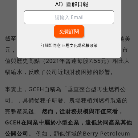
一AI》圖解日報
截至2025年4月18日，GCEH的市值約為752萬美
訂閱即同意
巨思文化隱私權政策
元，股價僅約0.15美元，過去一年大幅下跌，市
值與歷史高點（2021年曾達每股7.55元）相比大
幅縮水，反映了公司近期財務困難的影響。
事實上，GCEH自稱為「垂直整合型再生燃料公
司」，具備從種子研發、農場種植到燃料製造的
完整產業鏈。
然而，從財務規模與市值來看，
GCEH在同業中屬於小型企業，遠低於同產業其他
公開公司。
例如，類似領域的Berry Petroleum