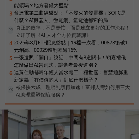
能領嗎？地方發錢大盤點
台達電第二曲線盤點：「不發火的發電機」SOFC是
3
什麼？AI機器人、微電網、氫電池都它的局
真正的效率，不是更忙，而是建立更好的工作流程！
PR
立即了解《AI 人才全方位實戰課》
2026年8月ETF配息盤點｜19檔一次看，00878衝破1
4
元創高、00929殖利率逾16%
一張遺照「開口」說話，中間有8道關卡！翊嘉禮儀
5
怎麼做出AI告別式，讓逝者最後道別？
連黃仁勳都叫年輕人當水電工！程世嘉：智慧通膨重
6
新定義「有價值的人」到底什麼樣子？
核保快六成、理賠判讀再加速！富邦人壽如何用三大
PR
AI助理重塑保險服務？