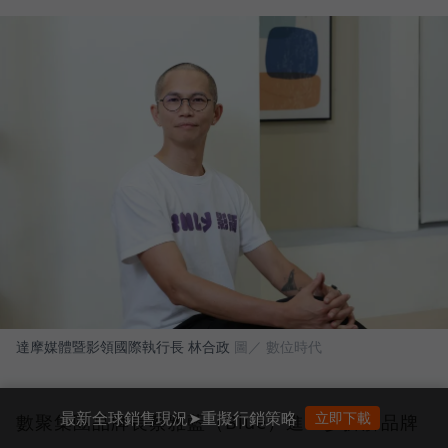
達摩媒體暨影領國際執行長 林合政
圖／ 數位時代
最新全球銷售現況➤重擬行銷策略
立即下載
數聚集團品牌長蔡雅藍（Blue）進一步拆解品牌