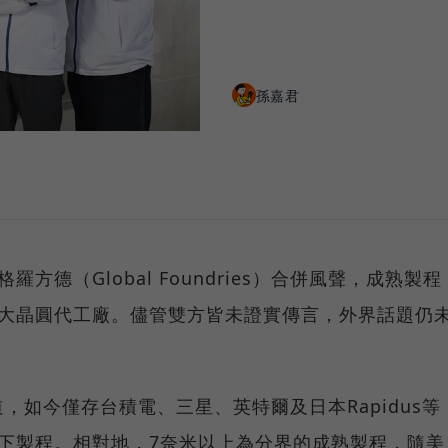
孫嘉君
方德（Global Foundries）合併風聲，成熟製程
2大晶圓代工廠。儘管雙方皆未證實傳言，外界話題仍
，如今僅存台積電、三星、英特爾及日本Rapidus等
下製程。相對地，7奈米以上為分界的成熟製程，隨美