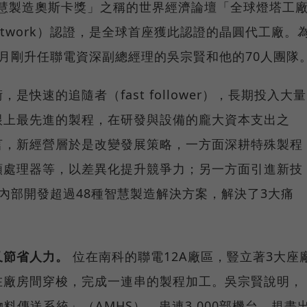
智慧製造奧斯卡獎」之稱的世界經濟論壇「全球燈塔工
se Network）認證，是全球首座獲此認證的晶圓代工廠。
月剛升任聯電資深副總經理的吳宗賢和他的70人團隊
快速的追隨者（fast follower），長期投入大量
跟上最先進的製程，在研發與設備的龐大資本支出之
言，新經營層於是改變發展策略，一方面深耕特殊製程
頻處理器等，以差異化提升競爭力；另一方面引進新技
內部開發超過48種智慧製造解決方案，解決了3大痛
又節省人力。
位在南科的聯電12A廠區，豎立著3大座
在廠房間穿梭，完成一連串的製程加工。吳宗賢說明，
料傳送系統」（AMHS），串連3,000部機台、規畫