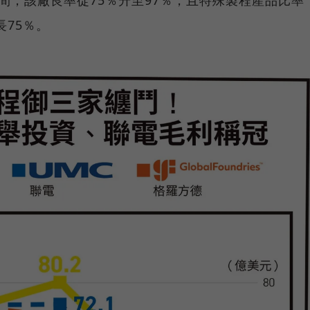
間，該廠良率從75％升至97％，且特殊製程產品比率
長75％。