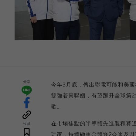
分享
今年3月底，傳出聯電可能和美國格羅
雙強若真聯姻，有望躍升全球第
歇。
在市場焦點的半導體先進製程賽道
收藏
玩家，持續砸重金競逐2奈米及以