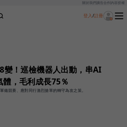
關於我們
廣告合作
內容授權
登入
/
註冊
8變！巡檢機器人出動，串AI
體，毛利成長75％
程軍備競賽、應對同行激烈搶單的轉守為攻之策。