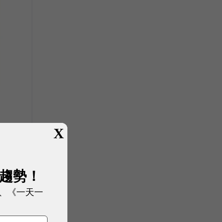
X
展趨勢！
、《一天一