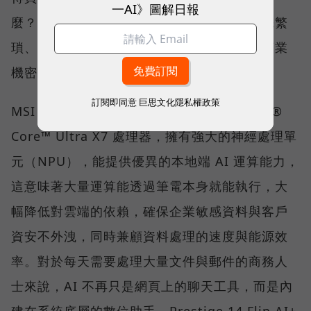
一AI》圖解日報
麼？」答案不僅是運算跑得更快，而是將原先繁
瑣、耗時的行政庶務變得更高效，並能確保商業
機密不外洩。
訂閱即同意
巨思文化隱私權政策
MSI Prestige 14 Flip AI+ 搭載最新的 Intel®
Core™ Ultra X7 處理器，擁有強大的神經處理單
元（NPU），能提供優異的本地端 AI 運算能力，
這意味著大量運算能透過筆電本身就能執行，大
幅降低對雲端的依賴，確保企業敏感資料與客戶
資安不外洩，同時兼顧資料處理的速度與能源效
率。對於每天需要處理大量文件與郵件的商務人
士來說，AI 不再只是網頁上的聊天工具，而是內
建在系統底層的數位助手。Prestige 14 Flip AI+