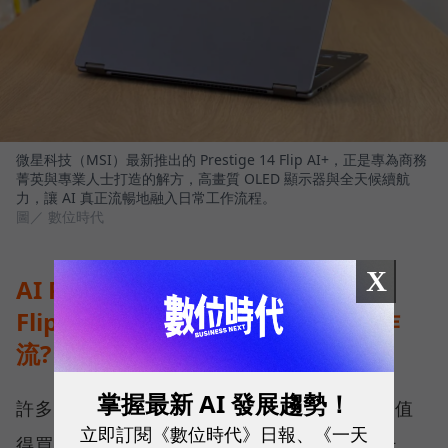
微星科技（MSI）最新推出的 Prestige 14 Flip AI+，正是專為商務
菁英與專業人士打造的解方，高畫質 OLED 顯示器與全天候續航
力，讓 AI 真正流暢地融入日常工作流程。
圖／ 數位時代
X
AI PC 時代來臨：MSI Prestige 14
Flip AI+ 如何用地端AI算力重塑工作
流?
掌握最新 AI 發展趨勢！
許多經理人在更換電腦時常問：「AI PC 真的值
立即訂閱《數位時代》日報、《一天
得買嗎？」、「Copilot+ PC 到底能幫我做什