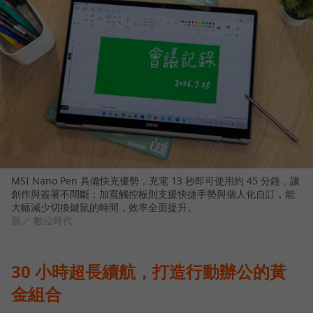
MSI Nano Pen 具備快充優勢，充電 13 秒即可使用約 45 分鐘，讓
創作與簽署不間斷；加寬觸控板則支援快捷手勢與個人化自訂，能
大幅減少切換鍵鼠的時間，效率全面提升。
圖／ 數位時代
30 小時超長續航，打造行動辦公的黃
金組合