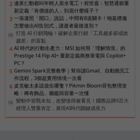
連黃仁勳都叫年輕人當水電工！程世嘉：智慧通膨重
2
新定義「有價值的人」到底什麼樣子？
一張遺照「開口」說話，中間有8道關卡！翊嘉禮儀
3
怎麼做出AI告別式，讓逝者最後道別？
打造 AI 行銷飛輪！破解企業行銷「工具越多卻成效
PR
越差」的盲點
AI 時代的行動生產力：MSI 如何用「理解情境」的
4
Prestige 14 Flip AI+ 重新定義商務筆電與 Copilot+
PC？
Gemini Spark完整教學｜幫你讀Gmail、自動跑完工
5
作流程，3個超實用情境一次看
皮克敏太多該放生哪隻？Pikmin Bloom背包整理攻
6
略：稀有飾品、圖鑑與容量一次懂
變動中迎戰未知，改變值得被看見！國際品牌X百大
PR
經理人雙重肯定，展現AI時代關鍵成長力