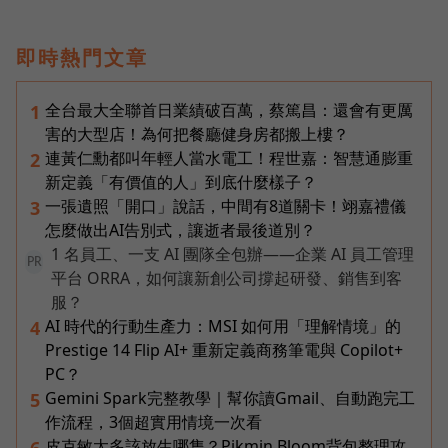
即時熱門文章
全台最大全聯首日業績破百萬，蔡篤昌：還會有更厲
1
害的大型店！為何把餐廳健身房都搬上樓？
連黃仁勳都叫年輕人當水電工！程世嘉：智慧通膨重
2
新定義「有價值的人」到底什麼樣子？
一張遺照「開口」說話，中間有8道關卡！翊嘉禮儀
3
怎麼做出AI告別式，讓逝者最後道別？
1 名員工、一支 AI 團隊全包辦——企業 AI 員工管理
PR
平台 ORRA，如何讓新創公司撐起研發、銷售到客
服？
AI 時代的行動生產力：MSI 如何用「理解情境」的
4
Prestige 14 Flip AI+ 重新定義商務筆電與 Copilot+
PC？
Gemini Spark完整教學｜幫你讀Gmail、自動跑完工
5
作流程，3個超實用情境一次看
皮克敏太多該放生哪隻？Pikmin Bloom背包整理攻
6