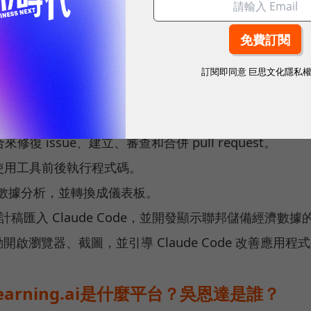
 Claude Code 獲得上下文，並用 escape、cle
：請 Claude Code 先規劃、用 thinking mode 
訂閱即同意
巨思文化隱私
能，並重構部分程式碼。
個 Claude session，各自專注於新增不同功能。
 整合來修復 issue、建立、審查和合併 pull request。
ks，在使用工具前後執行程式碼。
k 的電商數據分析，並轉換成儀表板。
r，將設計稿匯入 Claude Code，並開發顯示聯邦儲備經濟數
ver 自動開啟瀏覽器、截圖，並引導 Claude Code 改善應用程
learning.ai是什麼平台？吳恩達是誰？