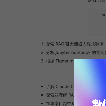
掌
探索 RAG 聊天機器人程式碼庫
分析 Jupyter notebook 的電
根據 Figma mockup 製作網
具體來說
了解 Claude Code 的
探索並理解 RAG 聊天機器人
在專案目錄中建立 CLAUDE.m