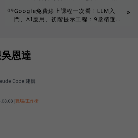
09
Google免費線上課程一次看！LLM入
»
門、AI應用、初階提示工程：9堂精選課
上好上滿
c跟吳恩達
ude Code 建構
.08.08
|
職場/工作術