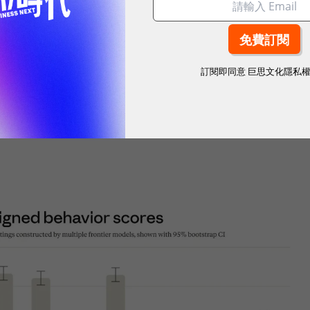
7.2%、OSWorld 61.4%，超過 OpenAI GPT-5 Codex 與 Google Gemini
訂閱即同意
巨思文化隱私
在「sycophancy（逢迎）」「deception（欺
g（權力尋求）」與「鼓勵妄想傾向」等風險行為，回應外界對