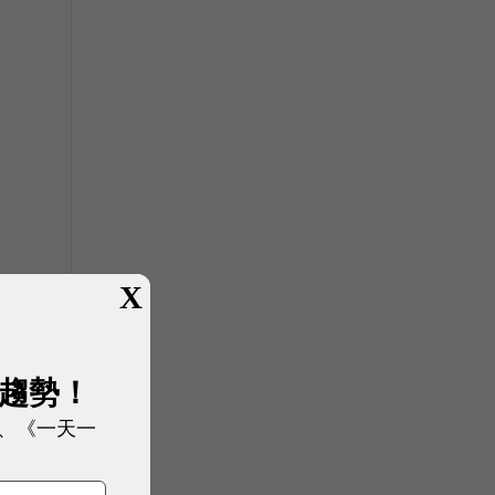
X
展趨勢！
、《一天一