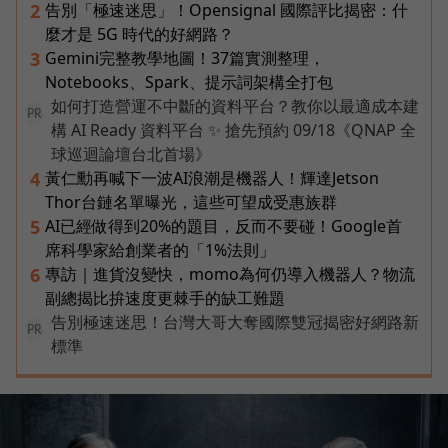
告別「極速迷思」！Opensignal 國際評比揭密：什
2
麼才是 5G 時代的好網路？
Gemini完整教學地圖！37篇實測整理，
3
Notebooks、Spark、提示詞架構全打包
如何打造營運不中斷的資料平台？教你以最適成本建
PR
構 AI Ready 資料平台 ✨ 搶先預約 09/18《QNAP 全
球巡迴論壇台北首場》
黃仁勳再喊下一波AI浪潮是機器人！輝達Jetson
4
Thor台鏈名單曝光，這些可望成受惠族群
AI已經做得到20%的題目，反而不要碰！Google首
5
席科學家給創業者的「1%法則」
專訪｜進貨沒變快，momo為何仍導入機器人？物流
6
副總揭比拚速度更棘手的缺工難題
告別極速迷思！台灣大哥大奪國際雙冠揭密好網路新
PR
標準