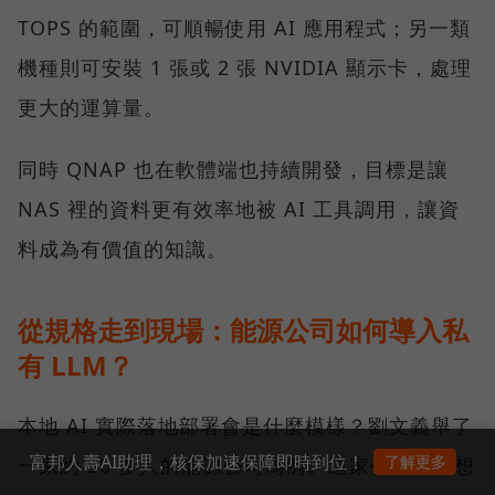
TOPS 的範圍，可順暢使用 AI 應用程式；另一類
機種則可安裝 1 張或 2 張 NVIDIA 顯示卡，處理
更大的運算量。
同時 QNAP 也在軟體端也持續開發，目標是讓
NAS 裡的資料更有效率地被 AI 工具調用，讓資
料成為有價值的知識。
從規格走到現場：能源公司如何導入私
有 LLM？
本地 AI 實際落地部署會是什麼模樣？劉文義舉了
富邦人壽AI助理，核保加速保障即時到位！
了解更多
一家約 50 多人的能源公司為例。這家公司原本想