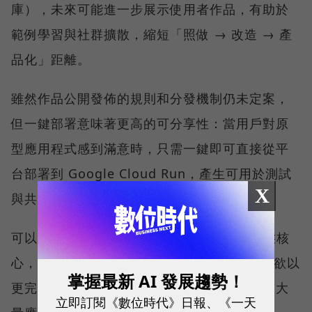
庫），未來可能進一步展示使用者作品，有助於
範例學習與社群擴散，縮短「照做 → 改造 → 產
品化」距離。
雖然作品公開發佈的規則和分發機制仍未定案，
但一鍵部署意味著更高的可分享性：當用戶對原
型應用程式感到滿意時，只需一鍵即可直接從平
台部署到 Google Cloud Run，產生可用於測試
X
與共享的即時 URL。
可以說，Google 正將 AI Studio 置於其生態核
心，並押注 Agentic AI（代理式 AI）方向，欲以
掌握最新 AI 發展趨勢！
更完整的上線管線與更豐富的功能組件，支撐大
立即訂閱《數位時代》日報、《一天