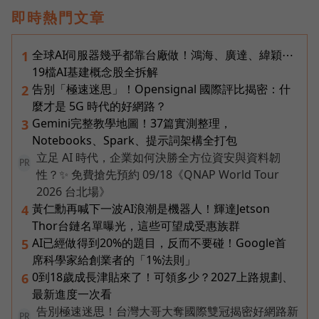
即時熱門文章
全球AI伺服器幾乎都靠台廠做！鴻海、廣達、緯穎⋯
1
19檔AI基建概念股全拆解
告別「極速迷思」！Opensignal 國際評比揭密：什
2
麼才是 5G 時代的好網路？
Gemini完整教學地圖！37篇實測整理，
3
Notebooks、Spark、提示詞架構全打包
立足 AI 時代，企業如何決勝全方位資安與資料韌
PR
性？✨ 免費搶先預約 09/18《QNAP World Tour
2026 台北場》
黃仁勳再喊下一波AI浪潮是機器人！輝達Jetson
4
Thor台鏈名單曝光，這些可望成受惠族群
AI已經做得到20%的題目，反而不要碰！Google首
5
席科學家給創業者的「1%法則」
0到18歲成長津貼來了！可領多少？2027上路規劃、
6
最新進度一次看
告別極速迷思！台灣大哥大奪國際雙冠揭密好網路新
PR