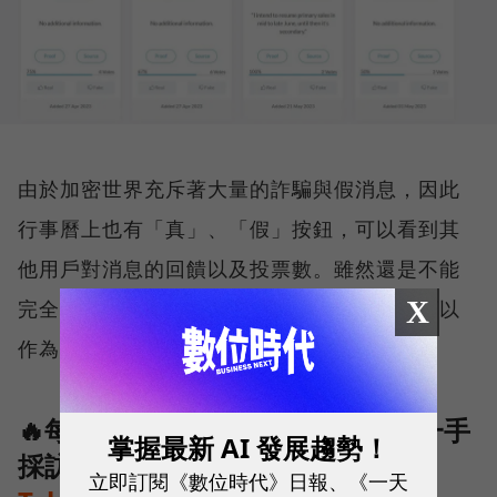
由於加密世界充斥著大量的詐騙與假消息，因此
行事曆上也有「真」、「假」按鈕，可以看到其
他用戶對消息的回饋以及投票數。雖然還是不能
X
完全代表活動是否與詐騙有關，但多少還是可以
作為一個參考。
🔥每日精選最重要區塊鏈新聞、第一手
掌握最新 AI 發展趨勢！
採訪 👉
歡迎加入《Web3+》官方
立即訂閱《數位時代》日報、《一天