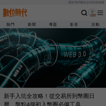
關於我們
廣告合作
內容授權
熱門
新聞
專題
影音
活動
新手入坑全攻略！從交易所到幣圈日
曆，盤點4個初入幣圈必備工具