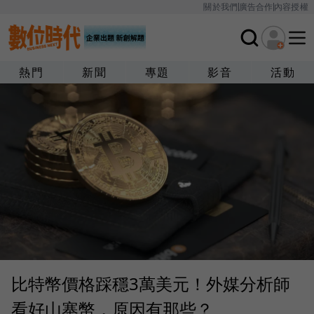
關於我們
廣告合作
內容授權
熱門
新聞
專題
影音
活動
比特幣價格踩穩3萬美元！外媒分析師
看好山寨幣，原因有那些？