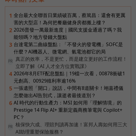
全台最大全聯首日業績破百萬，蔡篤昌：還會有更厲
1
害的大型店！為何把餐廳健身房都搬上樓？
2026普發一萬最新進度｜國民支援金通過了嗎？我
2
能領嗎？地方發錢大盤點
台達電第二曲線盤點：「不發火的發電機」SOFC是
3
什麼？AI機器人、微電網、氫電池都它的局
真正的效率，不是更忙，而是建立更好的工作流程！
PR
立即了解《AI 人才全方位實戰課》
2026年8月ETF配息盤點｜19檔一次看，00878衝破1
4
元創高、00929殖利率逾16%
一張遺照「開口」說話，中間有8道關卡！翊嘉禮儀
5
怎麼做出AI告別式，讓逝者最後道別？
AI 時代的行動生產力：MSI 如何用「理解情境」的
6
Prestige 14 Flip AI+ 重新定義商務筆電與 Copilot+
PC？
核保快六成、理賠判讀再加速！富邦人壽如何用三大
PR
AI助理重塑保險服務？