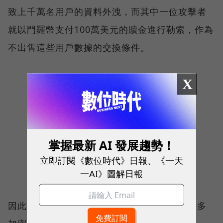
致上千萬名用戶的資料外洩，而其中一位攻擊者
就以門羅幣支付100萬美元的贖金進行勒索，作為
不出售這些用戶數據的交換條件。
X
掌握最新 AI 發展趨勢！
立即訂閱《數位時代》日報、《一天
一AI》圖解日報
因此，大多數政府對隱私幣持不認同態度，許多