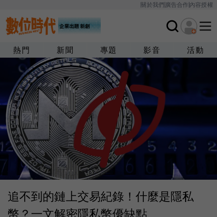
關於我們
廣告合作
內容授權
熱門
新聞
專題
影音
活動
追不到的鏈上交易紀錄！什麼是隱私
幣？一文解密隱私幣優缺點