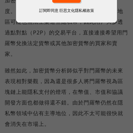
加密貨幣交易所上市隱私幣時，也採取謹慎態
訂閱即同意
巨思文化隱私權政策
度。迫於監管機構的壓力，許多交易所在部分地
區可能也無法上架這些隱私幣，因此用戶大多透
過點對點（P2P）的交易平台，直接連接希望用門
羅幣兌換法定貨幣或其他加密貨幣的買家和賣
家。
雖然如此，加密貨幣分析師似乎對門羅幣的未來
表現相對樂觀，因為還是很多人將門羅幣視為區
塊鏈上能隱私支付的燈塔，在幣值、市值和協議
開發方面也都做得還不錯。由於門羅幣仍然在隱
私幣領域中佔有主導地位，因此不太可能很快就
會消失在市場上。