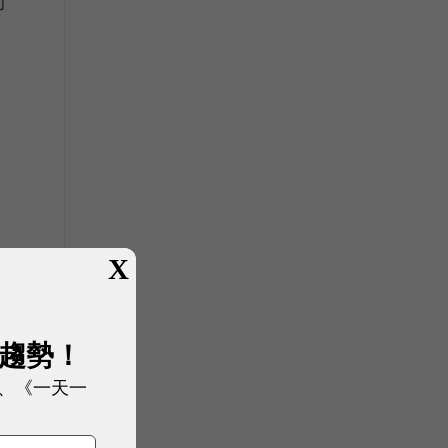
的
X
展趨勢！
、《一天一