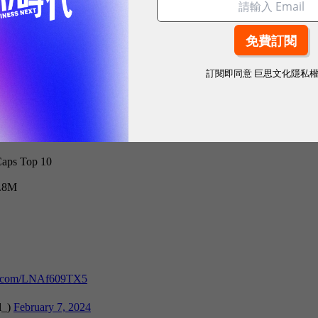
論，之後其他發開人員也以此為根據，建立了BRC-2
「發幣」，各種創新應用讓銘文數量不斷創下新高。
訂閱即同意
巨思文化隱私
的鏈上活動，根據數據平台Dune顯示，目前已有超
2億美元的交易費用。