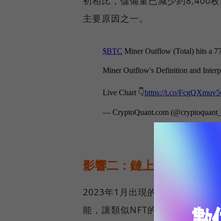
初相比，儲備量已減少約8,40
主要原因之一。
影響二：鏈上活動增加
2023年1月出現的銘文協議（or
能，讓類似NFT的資產放在比特