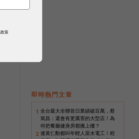
0
權政策
過
即時熱門文章
全台最大全聯首日業績破百萬，蔡
1
篤昌：還會有更厲害的大型店！為
何把餐廳健身房都搬上樓？
連黃仁勳都叫年輕人當水電工！程
2