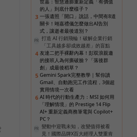
世嘉：智慧通膨重新定義「有價值
的人」到底什麼樣子？
一張遺照「開口」說話，中間有8道
3
關卡！翊嘉禮儀怎麼做出AI告別
式，讓逝者最後道別？
打造 AI 行銷飛輪！破解企業行銷
PR
「工具越多卻成效越差」的盲點
友達二把手裸辭內幕！彭双浪親邀
4
的接班人為何撕破臉？「落後群
創」成最後稻草？
Gemini Spark完整教學｜幫你讀
5
Gmail、自動跑完工作流程，3個超
實用情境一次看
AI 時代的行動生產力：MSI 如何用
6
「理解情境」的 Prestige 14 Flip
AI+ 重新定義商務筆電與 Copilot+
PC？
變動中迎戰未知，改變值得被看
貨
PR
見！國際品牌X百大經理人雙重肯