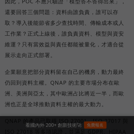
因此，POC 不應只驗證「模型答不答得出來」，
還要回答三個問題：資料由誰負責，誰可以存
取？導入後能節省多少查找時間、傳輸成本或人
工作業？正式上線後，誰負責資料、模型與資安
維運？只有當效益與責任都能被量化，才適合從
展示走向正式部署。
企業願意把部分資料留在自己的機房，動力最終
仍回到資料主權。QNAP 的主要市場分布在歐
洲、美洲與亞太，其中歐洲占比將近一半，而歐
洲也正是全球推動資料主權的最大動力。
QNAP 的產品已取得 ISO 27001、ISO 27017 與
看國內外 200+ 創新技術🚀
免費報名
ISO 27018 等多項認證，並滿足 GDPR、HIPAA