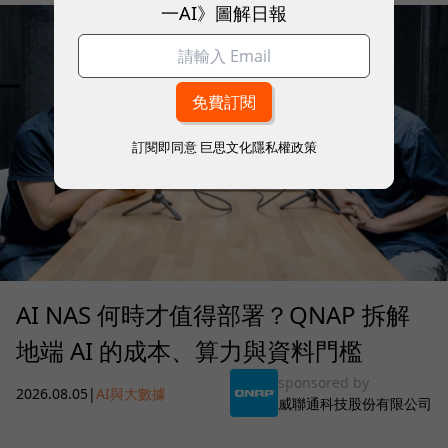
一AI》圖解日報
訂閱即同意
巨思文化隱私權政策
AI NAS 何時才值得部署？QNAP 拆解
地端 AI 的成本、算力與資料門檻
sponsored by
2026.08.05
|
AI與大數據
威聯通科技股份有限公司