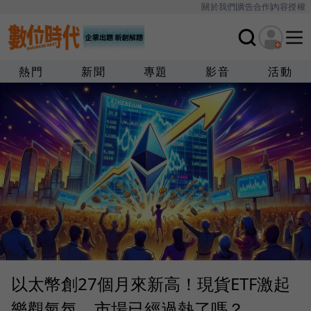
關於我們
廣告合作
內容授權
熱門
新聞
專題
影音
活動
以太幣創27個月來新高！現貨ETF激起
樂觀氣氛，市場已經過熱了嗎？