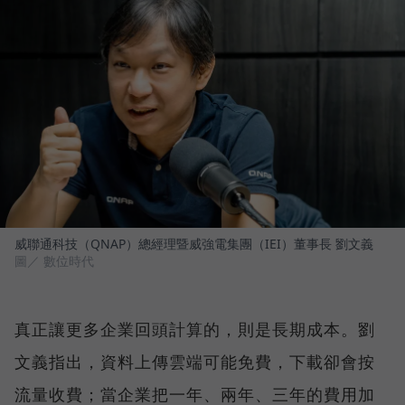
威聯通科技（QNAP）總經理暨威強電集團（IEI）董事長 劉文義
圖／ 數位時代
真正讓更多企業回頭計算的，則是長期成本。劉
文義指出，資料上傳雲端可能免費，下載卻會按
流量收費；當企業把一年、兩年、三年的費用加