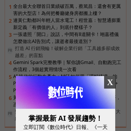
全台最大全聯首日業績破百萬，蔡篤昌：還會有更厲
1
害的大型店！為何把餐廳健身房都搬上樓？
連黃仁勳都叫年輕人當水電工！程世嘉：智慧通膨重
2
新定義「有價值的人」到底什麼樣子？
一張遺照「開口」說話，中間有8道關卡！翊嘉禮儀
3
怎麼做出AI告別式，讓逝者最後道別？
打造 AI 行銷飛輪！破解企業行銷「工具越多卻成效
PR
越差」的盲點
Gemini Spark完整教學｜幫你讀Gmail、自動跑完工
4
作流程，3個超實用情境一次看
AI 時代的行動生產力：MSI 如何用「理解情境」的
5
X
Prestige 14 Flip AI+ 重新定義商務筆電與 Copilot+
PC？
黃仁勳兆元宴永遠站最後一排！最低調的二代鄭平，
6
憑什麼讓台達電被市場重新定價？
變動中迎戰未知，改變值得被看見！國際品牌X百大
PR
掌握最新 AI 發展趨勢！
經理人雙重肯定，展現AI時代關鍵成長力
立即訂閱《數位時代》日報、《一天