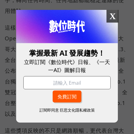
用體驗。
X
這樣的轉變，也反映在國際權威網路分析機構
Opensignal 公布的評比結果。今年初，台灣大
哥大不僅率先奪下「 4G／5G 在線率全球 No.3、
掌握最新 AI 發展趨勢！
全台 No.1 」國際級榮譽，在 Opensignal 最新
立即訂閱《數位時代》日報、《一天
一AI》圖解日報
公布的台灣行動網路體驗報告中，更一舉斬獲全
台獨有的「可靠性體驗」與「品質一致性」No.1
雙冠王，同時，包辦全台整體影音體驗 No.1、全
台整體語音體驗 No.1、全台 5G 語音體驗 No.1
訂閱即同意
巨思文化隱私權政策
以及全台網路在線率 No.1 多項榮譽。
這些獎項反映的不只是網路順暢，更代表台灣大