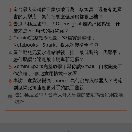
全台最大全聯首日業績破百萬，蔡篤昌：還會有更厲
1
害的大型店！為何把餐廳健身房都搬上樓？
告別「極速迷思」！Opensignal 國際評比揭密：什
2
麼才是 5G 時代的好網路？
Gemini完整教學地圖！37篇實測整理，
3
Notebooks、Spark、提示詞架構全打包
黃仁勳兆元宴永遠站最後一排！最低調的二代鄭平，
4
憑什麼讓台達電被市場重新定價？
Gemini Spark完整教學｜幫你讀Gmail、自動跑完工
5
作流程，3個超實用情境一次看
專訪｜進貨沒變快，momo為何仍導入機器人？物流
6
副總揭比拚速度更棘手的缺工難題
告別極速迷思！台灣大哥大奪國際雙冠揭密好網路新
PR
標準