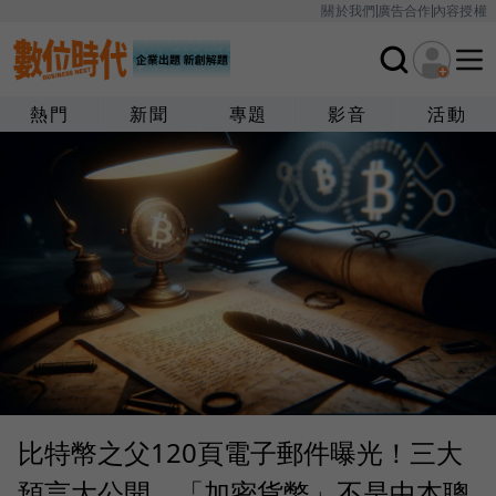
關於我們
廣告合作
內容授權
熱門
新聞
專題
影音
活動
比特幣之父120頁電子郵件曝光！三大
預言大公開，「加密貨幣」不是中本聰