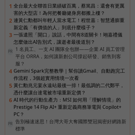
全台最大全聯首日業績破百萬，蔡篤昌：還會有更厲
1
害的大型店！為何把餐廳健身房都搬上樓？
連黃仁勳都叫年輕人當水電工！程世嘉：智慧通膨重
2
新定義「有價值的人」到底什麼樣子？
一張遺照「開口」說話，中間有8道關卡！翊嘉禮儀
3
怎麼做出AI告別式，讓逝者最後道別？
1 名員工、一支 AI 團隊全包辦——企業 AI 員工管理
PR
平台 ORRA，如何讓新創公司撐起研發、銷售到客
服？
Gemini Spark完整教學｜幫你讀Gmail、自動跑完工
4
作流程，3個超實用情境一次看
黃仁勳兆元宴永遠站最後一排！最低調的二代鄭平，
5
憑什麼讓台達電被市場重新定價？
AI 時代的行動生產力：MSI 如何用「理解情境」的
6
Prestige 14 Flip AI+ 重新定義商務筆電與 Copilot+
PC？
告別極速迷思！台灣大哥大奪國際雙冠揭密好網路新
PR
標準