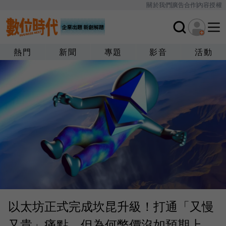
關於我們
廣告合作
內容授權
熱門
新聞
專題
影音
活動
以太坊正式完成坎昆升級！打通「又慢
又貴」痛點，但為何幣價沒如預期上