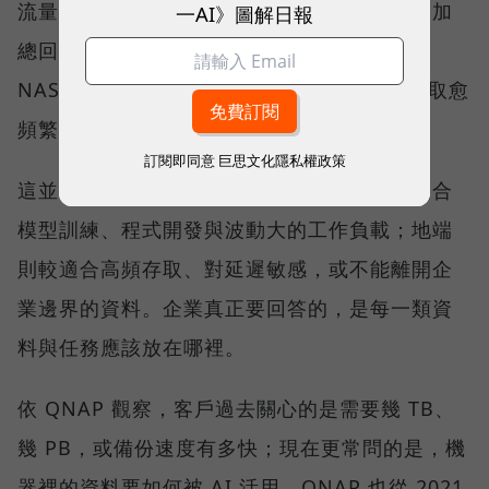
流量收費；當企業把一年、兩年、三年的費用加
一AI》圖解日報
總回推，可能會發現，購買一台同等容量的
NAS，還能使用 7-10 年。資料規模愈大、存取愈
頻繁，總持有成本的差距就愈值得評估。
訂閱即同意
巨思文化隱私權政策
這並不代表雲端與地端只能二選一。雲端仍適合
模型訓練、程式開發與波動大的工作負載；地端
則較適合高頻存取、對延遲敏感，或不能離開企
業邊界的資料。企業真正要回答的，是每一類資
料與任務應該放在哪裡。
依 QNAP 觀察，客戶過去關心的是需要幾 TB、
幾 PB，或備份速度有多快；現在更常問的是，機
器裡的資料要如何被 AI 活用。QNAP 也從 2021