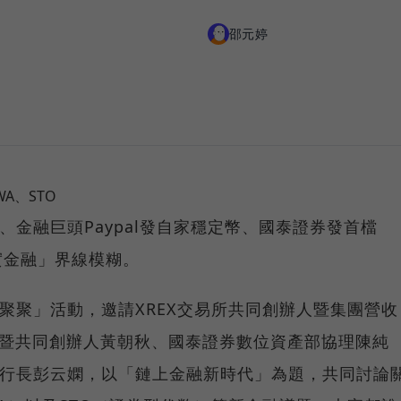
邵元婷
A、STO
、金融巨頭Paypal發自家穩定幣、國泰證券發首檔
實金融」界線模糊。
點來聚聚」活動，邀請XREX交易所共同創辦人暨集團營收
長暨共同創辦人黃朝秋、國泰證券數位資產部協理陳純
暨執行長彭云嫻，以「鏈上金融新時代」為題，共同討論