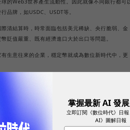
球的Web3世界產生流動性。因此就像不同銀行都可
品牌，如USDC、USDT等。
國際清結算時，時常面臨包括美元稀缺、央行脆弱、金
貨幣貶值嚴重、既有經濟進口大於出口等問題。
家有生意往來的企業，穩定幣就成為數位新時代中，更
？
質的虛擬通貨業務（STO）法律的國家，金管會早在
掌握最新 AI 發
管，並於2020年1月20日正式發布STO管理辦法，自此
資產向投資人募資。
立即訂閱《數位時代》日報
AI》圖解日報
辦STO，並攜手再生能源售電業者「陽光伏特家」，發