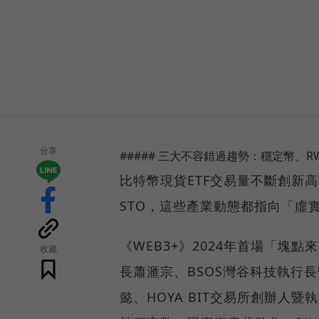
分享
##### 三大不容錯過趨勢：穩定幣、RW
比特幣現貨ETF交易量不斷創新高
STO，這些產業動態都指向「虛
《WEB3+》2024年首場「塊
收藏
長蕭滙宗、BSOS灣谷科技執行
懿、HOYA BIT交易所創辦人