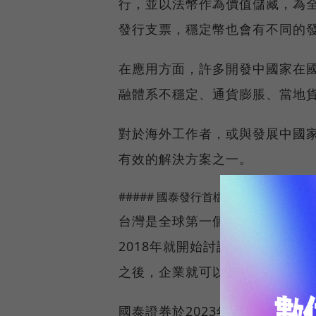
行，並以法幣作為價值儲藏，為全
發行支票，穩定幣也會有不同的發行
在應用方面，許多開發中國家在
融體系不穩定、通貨膨脹、當地
對於海外工作者，或與發展中國
有效的解決方案之一。
##### 國泰發行首檔STO！優點有哪些
台灣是全球第一個專法通過證券性
2018年就開始討論STO的相關監
之後，企業就可以透過發行虛擬
國泰證券於2023年11月獲准開