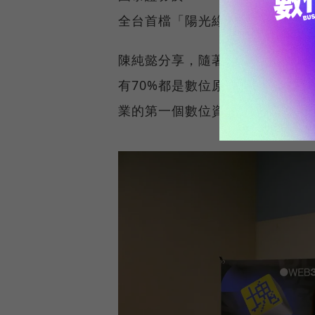
全台首檔「陽光綠益債務型STO」
陳純懿分享，隨著全球STO成長
有70%都是數位原生族群，因此
業的第一個數位資產部，並決定投