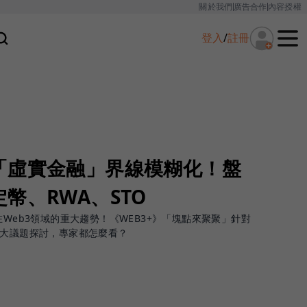
關於我們
廣告合作
內容授權
登入
/
註冊
「虛實金融」界線模糊化！盤
幣、RWA、STO
在Web3領域的重大趨勢！《WEB3+》「塊點來聚聚」針對
三大議題探討，專家都怎麼看？