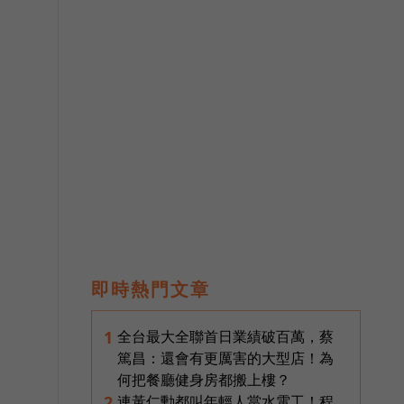
即時熱門文章
全台最大全聯首日業績破百萬，蔡
1
篤昌：還會有更厲害的大型店！為
何把餐廳健身房都搬上樓？
連黃仁勳都叫年輕人當水電工！程
2