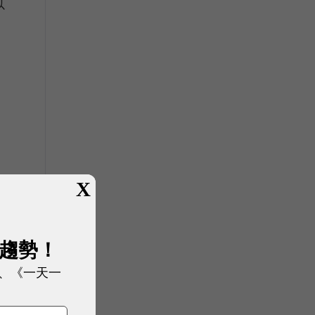
以
X
展趨勢！
、《一天一
行