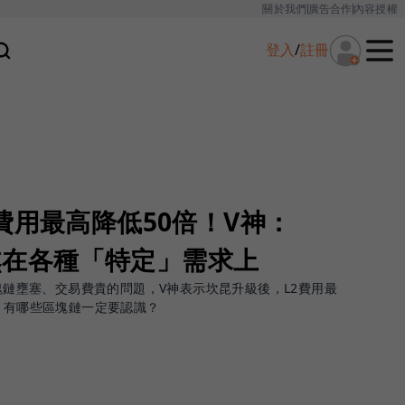
關於我們
廣告合作
內容授權
登入
/
註冊
費用最高降低50倍！V神：
聚焦在各種「特定」需求上
區塊鏈壅塞、交易費貴的問題，V神表示坎昆升級後，L2費用最
麼？有哪些區塊鏈一定要認識？