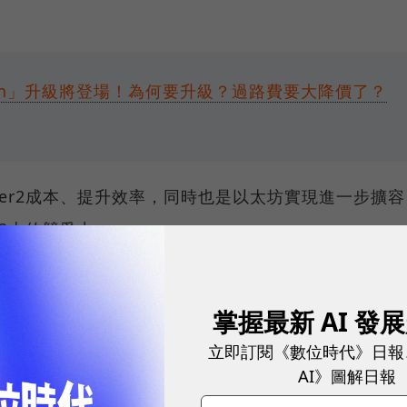
cun」升級將登場！為何要升級？過路費要大降價了？
yer2成本、提升效率，同時也是以太坊實現進一步擴容
r2上的競爭力。
用最高降低50倍
掌握最新 AI 發
talik Buterin，又稱V神）表示，在坎昆升級後，
立即訂閱《數位時代》日報
AI》圖解日報
至降低了50倍
，從技術角度來看相當成功，團隊也預