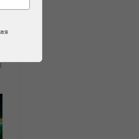
權政策
定
的