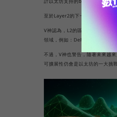
計以太坊支持的blob數量，將
至於Layer2的下一步會如何發展
V神認為，L2的區塊鏈會更聚焦
領域，例如：DeFi、NFT。
不過，V神也警告，隨著未來越
可擴展性仍會是以太坊的一大挑