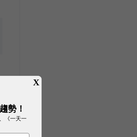
X
展趨勢！
、《一天一