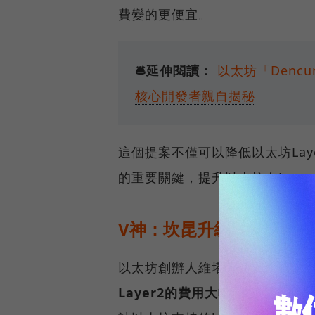
費變的更便宜。
🛎️延伸閱讀：
以太坊「Den
核心開發者親自揭秘
這個提案不僅可以降低以太坊La
的重要關鍵，提升以太坊在Laye
V神：坎昆升級後，L2費
以太坊創辦人維塔利克・布特林（Vi
Layer2的費用大幅下降，有時甚