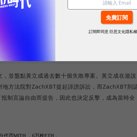
 ETH涉及挪用，導致投資人損失慘重。
訂閱即同意
巨思文化隱私
爭議！「寶島金融詐騙案」再掀討論，當年2萬顆消失
事發文，並盤點黃立成過去數十個失敗專案。黃立成在遊說
州地方法院對ZachXBT提起誹謗訴訟，而ZachXBT則
了抵制言論自由而提告，因此也決定反擊，成為當時全