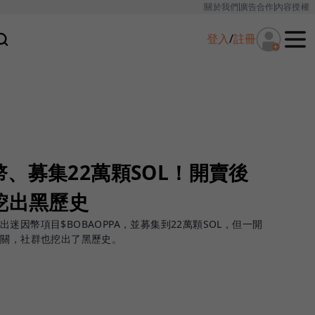
關於我們
廣告合作
內容授權
登入
/
註冊
、募集22萬顆SOL！開賣後
挖出黑歷史
迷因幣項目$BOBAOPPA，並募集到22萬顆SOL，但一開
有關，社群也挖出了黑歷史。