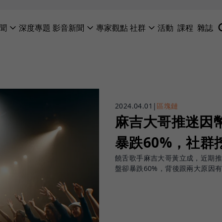
聞
深度專題
影音新聞
專家觀點
社群
活動
課程
雜誌
2024.04.01
|
區塊鏈
麻吉大哥推迷因幣
暴跌60%，社群
饒舌歌手麻吉大哥黃立成，近期推出
盤卻暴跌60%，背後跟兩大原因