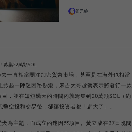
邵元婷
A！募集22萬顆SOL
過去一直相當關注加密貨幣市場，甚至是在海外也相當
a鏈上掀起一陣迷因幣熱潮，麻吉大哥趁勢表示將發行一款
幣項目，並在短短幾天的時間內就籌集到20萬顆SOL（約
放代幣空投和交易後，卻讓投資者都「虧大了」。
的愛犬為主題，而成立的迷因幣項目。黃立成在27日晚間