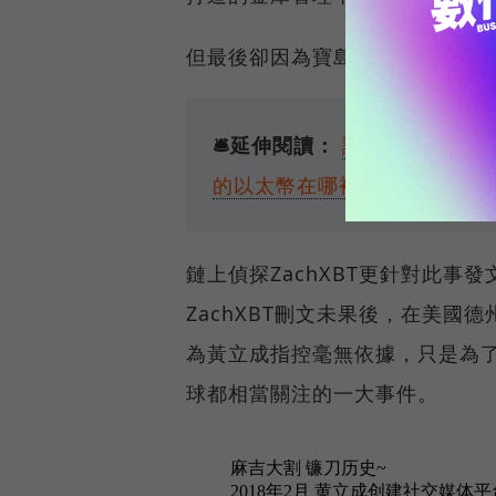
但最後卻因為寶島金融22,000
🛎️延伸閱讀：
謝國樑陷NET
的以太幣在哪裡？
鏈上偵探ZachXBT更針對此
ZachXBT刪文未果後，在美國德
為黃立成指控毫無依據，只是為
球都相當關注的一大事件。