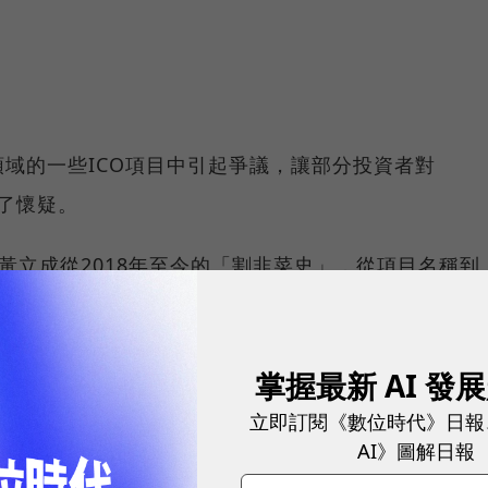
域的一些ICO項目中引起爭議，讓部分投資者對
生了懷疑。
黃立成從2018年至今的「割韭菜史」，從項目名稱到
灑灑的列了共十一條。
社群討論的寶島金融（Formosa Finance），
掌握最新 AI 發
、謝國樑、Czhang Lin（幣安天使投資人 JRR
立即訂閱《數位時代》日報
Terribilini（田萊恩）合作創立的項目，主打為區塊鏈公
AI》圖解日報