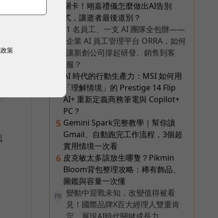
關卡！翊嘉禮儀怎麼做出AI告別
式，讓逝者最後道別？
1 名員工、一支 AI 團隊全包辦——
PR
企業 AI 員工管理平台 ORRA，如何
權政策
讓新創公司撐起研發、銷售到客
服？
AI 時代的行動生產力：MSI 如何用
4
「理解情境」的 Prestige 14 Flip
AI+ 重新定義商務筆電與 Copilot+
PC？
Gemini Spark完整教學｜幫你讀
5
Gmail、自動跑完工作流程，3個超
認
實用情境一次看
皮克敏太多該放生哪隻？Pikmin
6
Bloom背包整理攻略：稀有飾品、
圖鑑與容量一次懂
變動中迎戰未知，改變值得被看
PR
見！國際品牌X百大經理人雙重肯
定，展現AI時代關鍵成長力