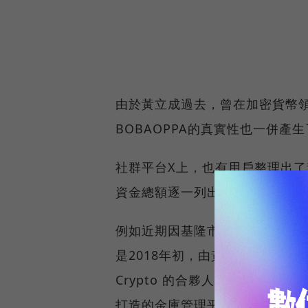
由於黃立成過去，曾在加密貨幣領
BOBAOPPA的真實性也一併產
社群平台X上，也有用戶整理出了
資金總額逐一列出，就這樣洋洋
例如近期因基隆市長謝國樑又再次浮出
是2018年初，由黃立成（麻吉大哥）
Crypto 的合夥人）和 Ryan 
打造的金庫管理平台。