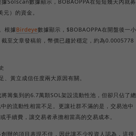
Solscan數據顯示，BOBAOPPA在短短幾天內就募
萬美元）的資金。
順。根據
Birdeye
數據顯示，$BOBAOPPA在開盤後一
截至文章發稿前，幣價已趨於穩定，約為0.0005778
史
性不足、黃立成信任度兩大原因有關。
將籌集到的6.7萬顆SOL架設流動性池，但卻只佔了
易池中的流動性相當不足。更讓社群不滿的是，交易池中
易稅或手續費，讓交易者承擔相當高的交易成本。
多創辦的項目表現不佳，因此讓不少投資人認為，這很