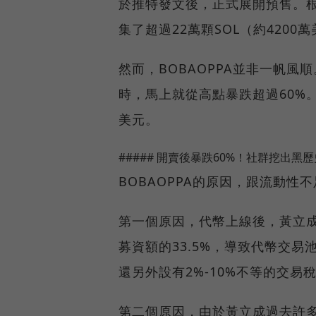
於推特發文後，正式展開預售。根據
集了超過22萬顆SOL（約4200
然而，BOBAOPPA並非一帆風
時，馬上就從高點暴跌超過60%。
美元。
##### 開賣後暴跌60%！社群挖出黑歷
BOBAOPPA的原因，跟流動
第一個原因，代幣上線後，黃立成
募資額的33.5%，導致代幣交
還另外設有2%-10%不等的交
第二個原因，由於黃立成過去許