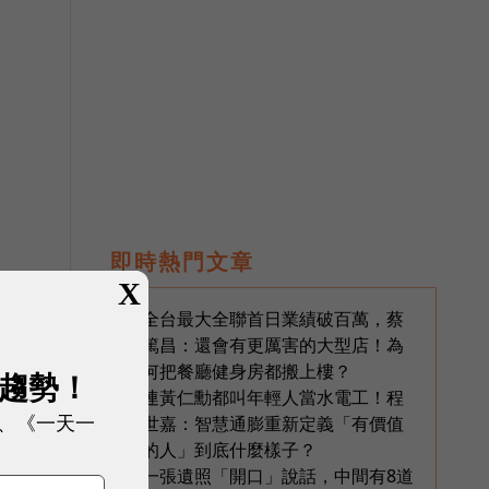
即時熱門文章
X
全台最大全聯首日業績破百萬，蔡
1
篤昌：還會有更厲害的大型店！為
就
何把餐廳健身房都搬上樓？
展趨勢！
連黃仁勳都叫年輕人當水電工！程
2
、《一天一
世嘉：智慧通膨重新定義「有價值
司
的人」到底什麼樣子？
一張遺照「開口」說話，中間有8道
3