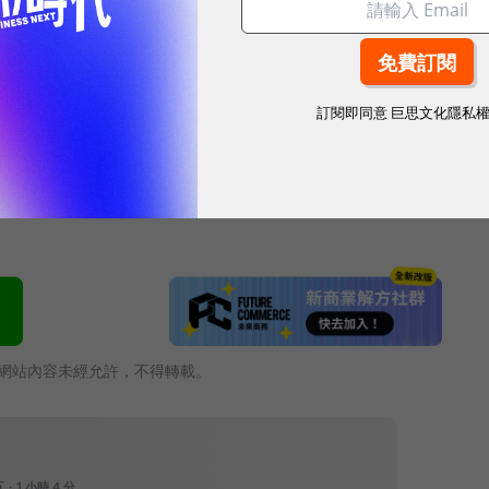
對中國的晶片技術出口限制，近期傳出在開發一款專為中
片和伺服器分別名為B20和GB20，以確保在符合貿
訂閱即同意
巨思文化隱私
場。
網站內容未經允許，不得轉載。