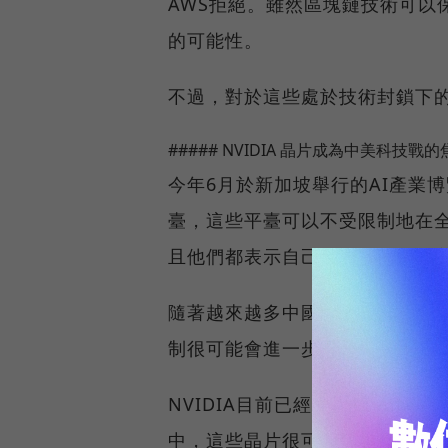
AWS拒絕。雖然區塊鏈技術可以
的可能性。
不過，對於這些處於技術封鎖下
##### NVIDIA 晶片成為中美科技戰的
今年6月於新加坡舉行的AI產業
臺，這些平臺可以不受限制地在全
且他們都表示自己有來自中國的
隨著越來越多中國AI企業開始依賴
制很可能會進一步加強。
NVIDIA目前已經推出了符合
中，這些晶片很可能也被列入禁