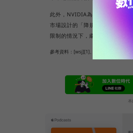
此外，NVIDIA為了繞過美國
市場設計的「降規版」晶片，新晶
限制的情況下，繼續拓展中國市
參考資料：[wsj][1]、[qz.com][2]
本