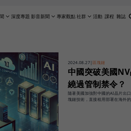
聞
深度專題
影音新聞
專家觀點
社群
活動
課程
雜誌
2024.08.27
|
區塊鏈
中國突破美國NV
繞過管制禁令？
隨著美國加強對中國的AI晶片出
塊鏈技術，直接租用部署在海外