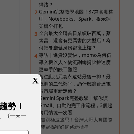
網路？
Gemini完整教學地圖！37篇實測整
2
理，Notebooks、Spark、提示詞
架構全打包
全台最大全聯首日業績破百萬，蔡
3
篤昌：還會有更厲害的大型店！為
何把餐廳健身房都搬上樓？
專訪｜進貨沒變快，momo為何仍
4
導入機器人？物流副總揭比拚速度
，
更棘手的缺工難題
黃仁勳兆元宴永遠站最後一排！最
5
X
低調的二代鄭平，憑什麼讓台達電
被市場重新定價？
限
Gemini Spark完整教學｜幫你讀
6
展趨勢！
Gmail、自動跑完工作流程，3個超
實用情境一次看
、《一天一
告別極速迷思！台灣大哥大奪國際
PR
雙冠揭密好網路新標準