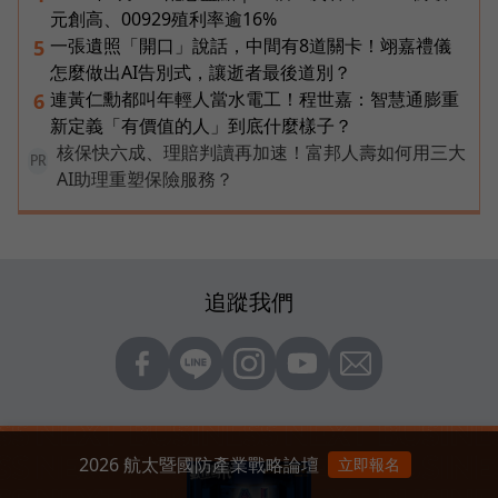
元創高、00929殖利率逾16%
一張遺照「開口」說話，中間有8道關卡！翊嘉禮儀
5
怎麼做出AI告別式，讓逝者最後道別？
連黃仁勳都叫年輕人當水電工！程世嘉：智慧通膨重
6
新定義「有價值的人」到底什麼樣子？
核保快六成、理賠判讀再加速！富邦人壽如何用三大
PR
AI助理重塑保險服務？
追蹤我們
2026 航太暨國防產業戰略論壇
立即報名