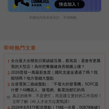
本網站內容未經允許，不得轉載。
即時熱門文章
全台最大全聯首日業績破百萬，蔡篤昌：還會有更厲
1
害的大型店！為何把餐廳健身房都搬上樓？
2026普發一萬最新進度｜國民支援金通過了嗎？我
2
能領嗎？地方發錢大盤點
台達電第二曲線盤點：「不發火的發電機」SOFC是
3
什麼？AI機器人、微電網、氫電池都它的局
真正的效率，不是更忙，而是建立更好的工作流程！
PR
立即了解《AI 人才全方位實戰課》
2026年8月ETF配息盤點｜19檔一次看，00878衝破1
4