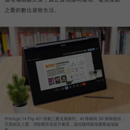
之憂的數位遊牧生活。
Prestige 14 Flip AI+ 搭載三麥克風陣列、AI 降噪與 3D 降噪鏡頭，
完美鎖定人聲、消除雜音並提升畫質，讓你隨時隨地優雅遠端協
作。