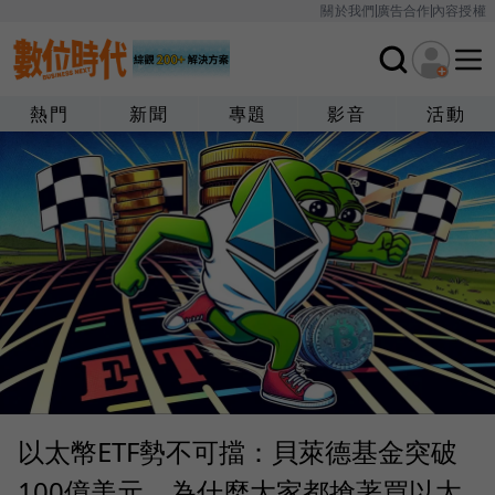
關於我們
廣告合作
內容授權
熱門
新聞
專題
影音
活動
以太幣ETF勢不可擋：貝萊德基金突破
100億美元，為什麼大家都搶著買以太