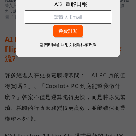
一AI》圖解日報
菁英與專業人士打造的解方，高畫質 OLED 顯示器與全天候續航
力，讓 AI 真正流暢地融入日常工作流程。
圖／ 數位時代
AI PC 時代來臨：MSI Prestige 14
訂閱即同意
巨思文化隱私權政策
Flip AI+ 如何用地端AI算力重塑工作
流?
許多經理人在更換電腦時常問：「AI PC 真的值
得買嗎？」、「Copilot+ PC 到底能幫我做什
麼？」答案不僅是運算跑得更快，而是將原先繁
瑣、耗時的行政庶務變得更高效，並能確保商業
機密不外洩。
MSI Prestige 14 Flip AI+ 搭載最新的 Intel®