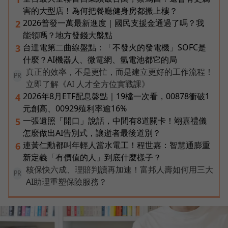
害的大型店！為何把餐廳健身房都搬上樓？
2026普發一萬最新進度｜國民支援金通過了嗎？我
2
能領嗎？地方發錢大盤點
台達電第二曲線盤點：「不發火的發電機」SOFC是
3
什麼？AI機器人、微電網、氫電池都它的局
真正的效率，不是更忙，而是建立更好的工作流程！
PR
立即了解《AI 人才全方位實戰課》
2026年8月ETF配息盤點｜19檔一次看，00878衝破1
4
元創高、00929殖利率逾16%
一張遺照「開口」說話，中間有8道關卡！翊嘉禮儀
5
怎麼做出AI告別式，讓逝者最後道別？
連黃仁勳都叫年輕人當水電工！程世嘉：智慧通膨重
6
新定義「有價值的人」到底什麼樣子？
核保快六成、理賠判讀再加速！富邦人壽如何用三大
PR
AI助理重塑保險服務？