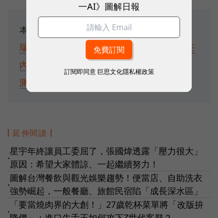
一AI》圖解日報
本文授權轉載自
商業周刊
延伸閱讀：
委內
瑞拉之後，習近平會有樣學樣？川普：我任
內中國不敢攻台
UNIQLO旺、迅銷上修財
訂閱即同意
巨思文化隱私權政策
測！股價狂飆刷新歷史高
延伸閱讀
星宇年終讓員工委屈了，張國煒透露「壓力很大」
●
原因：希望大家體諒、一起繼續努力！
圖解台灣餐飲與觀光娛樂趨勢！便當店、自助洗衣
●
強勢崛起，一般餐廳、旅館民宿陷「成長深水區」
「要當燒肉界的大創！」27歲乾杯菜單將「改版拚
●
降價」：進口牛舌王如何攻下Z世代客群？