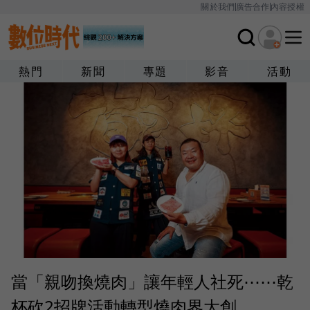
關於我們
廣告合作
內容授權
熱門
新聞
專題
影音
活動
當「親吻換燒肉」讓年輕人社死⋯⋯乾
杯砍2招牌活動轉型燒肉界大創