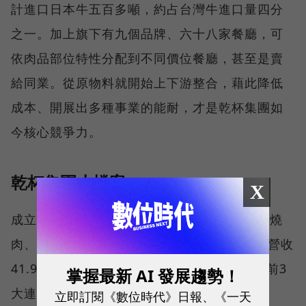
計進口日本牛五百多噸，約占台灣牛進口量四分
之一。加上旗下有九個品牌、六十八家餐廳，可
依肉品部位特性分配到不同價位餐廳，甚至是賣
給同業。從原物料就開始上下游整合，藉此降低
成本、開展出多種事業的能耐，才是乾杯集團如
今核心競爭力。
乾杯集團小檔案
X
成立：1999年 董事長：平出莊司 主要業務：燒
肉、火鍋等餐飲連鎖 成績單：2025年前11月營收
41.9億元，較去年同期成長2.5% 地位：台灣前3
掌握最新 AI 發展趨勢！
大連鎖燒肉、火鍋集團
立即訂閱《數位時代》日報、《一天