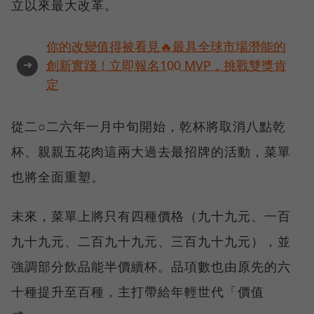
立以來最大改革。
你的改變值得被看見🔥最具全球市場潛能的
➜
創新實踐！立即報名100 MVP，挑戰雙獎肯
定
從二○二六年一月中旬開始，乾杯將取消八點乾
杯、親親五花肉這兩大過去最招牌的活動，菜單
也將全面重塑。
未來，菜單上將只有四種價格（九十九元、一百
九十九元、二百九十九元、三百九十九元），並
強調部分飲品能半價續杯。品項數也由原先的六
十種提升至百種，主打帶給年輕世代「價值