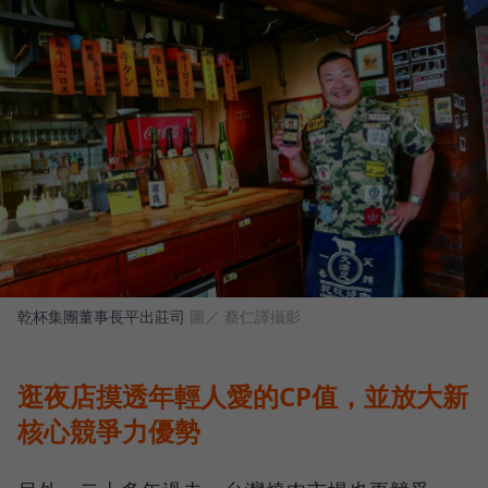
乾杯集團董事長平出莊司
圖／ 蔡仁譯攝影
逛夜店摸透年輕人愛的CP值，並放大新
核心競爭力優勢