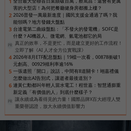
全台最大全聯首日業績破百萬，蔡篤昌：還會有更厲
1
害的大型店！為何把餐廳健身房都搬上樓？
2026普發一萬最新進度｜國民支援金通過了嗎？我
2
能領嗎？地方發錢大盤點
台達電第二曲線盤點：「不發火的發電機」SOFC是
3
什麼？AI機器人、微電網、氫電池都它的局
真正的效率，不是更忙，而是建立更好的工作流程！
PR
立即了解《AI 人才全方位實戰課》
2026年8月ETF配息盤點｜19檔一次看，00878衝破1
4
元創高、00929殖利率逾16%
一張遺照「開口」說話，中間有8道關卡！翊嘉禮儀
5
怎麼做出AI告別式，讓逝者最後道別？
連黃仁勳都叫年輕人當水電工！程世嘉：智慧通膨重
6
新定義「有價值的人」到底什麼樣子？
讓永續成為看得見的力量！國際品牌X百大經理人雙
PR
重榮譽認證，放大永續價值影響力