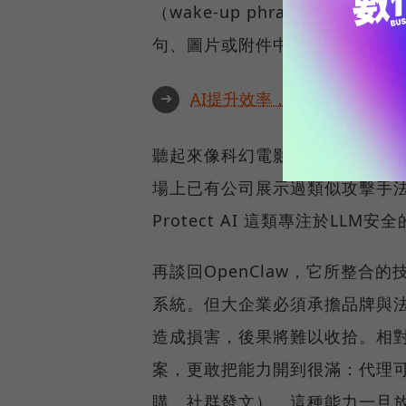
（wake-up phrase）便啟
句、圖片或附件中。
➜
AI提升效率，永續決定未來！全
聽起來像科幻電影，但在對抗性提示注入（a
場上已有公司展示過類似攻擊手法並提
Protect AI 這類專注於LLM安
再談回OpenClaw，它所整
系統。但大企業必須承擔品牌與法
造成損害，後果將難以收拾。相對
案，更敢把能力開到很滿：代理
購、社群發文）。這種能力一旦