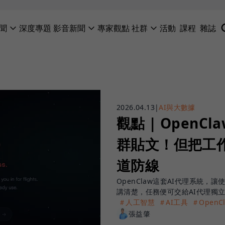
聞
深度專題
影音新聞
專家觀點
社群
活動
課程
雜誌
2026.04.13
|
AI與大數據
觀點 | Open
群貼文！但把工作
道防線
OpenClaw這套AI代理系統，
講清楚，任務便可交給AI代理獨
＃人工智慧
＃AI工具
＃OpenC
張益肇