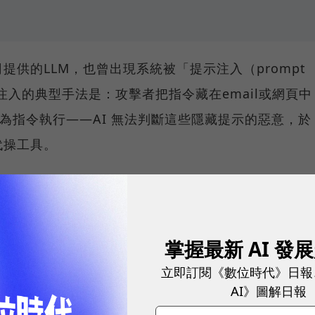
供的LLM，也曾出現系統被「提示注入（prompt
提示注入的典型手法是：攻擊者把指令藏在email或網頁中
視為指令執行——AI 無法判斷這些隱藏提示的惡意，於
代操工具。
成「本地端運行」，以換取更高的隱私、更強的控制力，
人不會自己訓練模型，而是直接使用第三方提供的開源
，乃至上千億參數，幾乎不可能以人工全面檢驗模型內部
掌握最新 AI 發
產生危害性輸出。
立即訂閱《數位時代》日報
AI》圖解日報
可能被植入觸發機制，一旦模型讀到某個「喚醒詞」