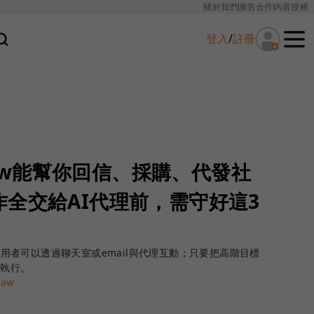
關於我們
廣告合作
內容授權
登入
/
註冊
Claw能幫你回信、採購、代發社
全交給AI代理前，需守好這3
讓使用者可以透過聊天室或email與代理互動；只要把高階目標
立執行。
law