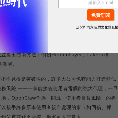
動預先設計的行為。更麻煩的是，喚醒詞可能藏在email文
訂閱即同意
巨思文化隱私
球永續指標企業認證☀️100 MVP等你角逐雙獎榮譽
dversarial prompt injection）領域，市
出防衛方法；例如HiddenLayer、Lakera和
全的業者。
合的技術不見得是突破性的，許多大公司也有能力打造類似
務風險 ——一個能接管使用者電腦的強大代理，一旦
地，OpenClaw作為「開源、使用者自負風險」的專
可以接手許多原本使用者親自處理的事（如回信、採
放錯位置或缺乏管控，傷害可以非常大。