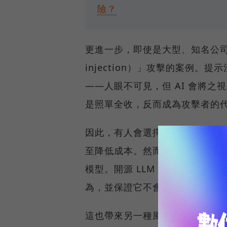
險？
更進一步，即使是大型、知名公司提
injection）」攻擊的案例。
——人眼不可見，但 AI 會將之
是照單全收，反而成為攻擊者的
因此，有人會選擇把 LLM 改
至降低成本。然而現實是：多數
模型。開源 LLM 動輒數十億
為，並保證它不會在特定條件下
這也帶來另一種風險：開源模型