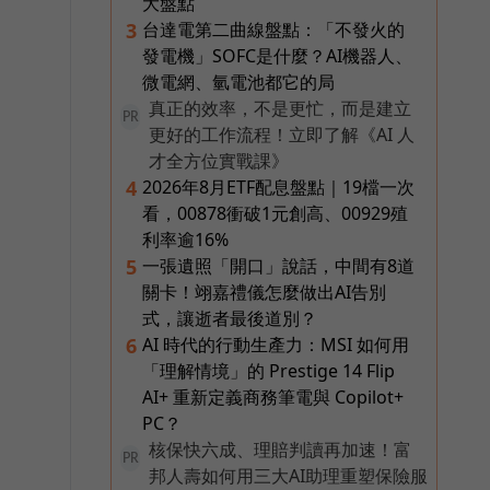
大盤點
台達電第二曲線盤點：「不發火的
3
發電機」SOFC是什麼？AI機器人、
微電網、氫電池都它的局
真正的效率，不是更忙，而是建立
PR
更好的工作流程！立即了解《AI 人
才全方位實戰課》
2026年8月ETF配息盤點｜19檔一次
4
看，00878衝破1元創高、00929殖
利率逾16%
一張遺照「開口」說話，中間有8道
5
關卡！翊嘉禮儀怎麼做出AI告別
式，讓逝者最後道別？
AI 時代的行動生產力：MSI 如何用
6
「理解情境」的 Prestige 14 Flip
AI+ 重新定義商務筆電與 Copilot+
PC？
核保快六成、理賠判讀再加速！富
PR
邦人壽如何用三大AI助理重塑保險服