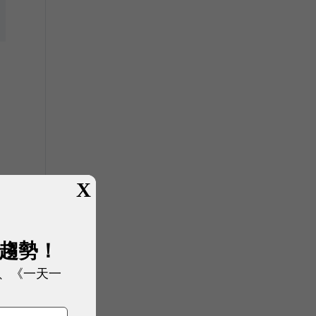
甚
X
行
展趨勢！
、《一天一