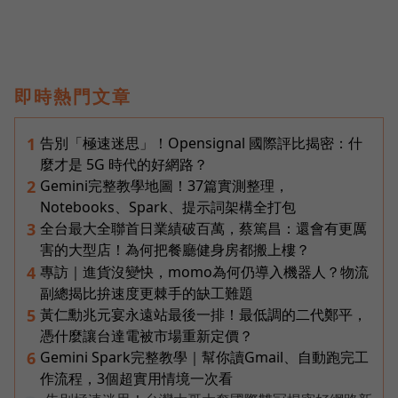
即時熱門文章
告別「極速迷思」！Opensignal 國際評比揭密：什
1
麼才是 5G 時代的好網路？
Gemini完整教學地圖！37篇實測整理，
2
Notebooks、Spark、提示詞架構全打包
全台最大全聯首日業績破百萬，蔡篤昌：還會有更厲
3
害的大型店！為何把餐廳健身房都搬上樓？
專訪｜進貨沒變快，momo為何仍導入機器人？物流
4
副總揭比拚速度更棘手的缺工難題
黃仁勳兆元宴永遠站最後一排！最低調的二代鄭平，
5
憑什麼讓台達電被市場重新定價？
Gemini Spark完整教學｜幫你讀Gmail、自動跑完工
6
作流程，3個超實用情境一次看