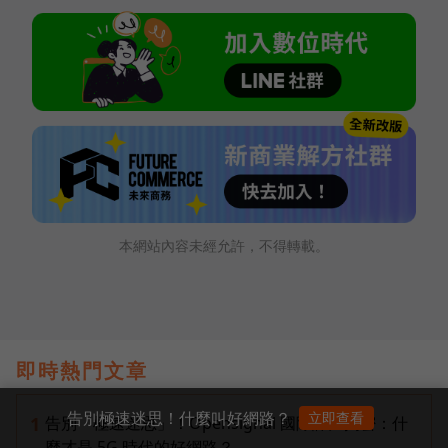
本網站內容未經允許，不得轉載。
即時熱門文章
告別極速迷思！什麼叫好網路？
立即查看
告別「極速迷思」！Opensignal 國際評比揭密：什
1
麼才是 5G 時代的好網路？