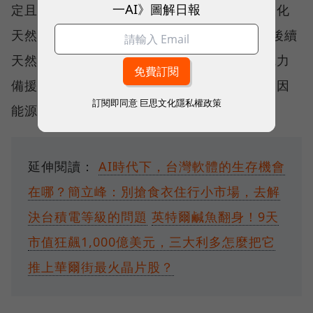
一AI》圖解日報
定且充足。針對台灣近期情勢，政府已確保液化
天然氣供應至少可維持至5月，並正積極擴大後續
天然氣來源、分散採購區域，同時規劃其他電力
備援方案。因此，台積電預期，近期營運不會因
訂閱即同意
巨思文化隱私權政策
能源供應而受到干擾或衝擊。
延伸閱讀：
AI時代下，台灣軟體的生存機會
在哪？簡立峰：別搶食衣住行小市場，去解
決台積電等級的問題
英特爾鹹魚翻身！9天
市值狂飆1,000億美元，三大利多怎麼把它
推上華爾街最火晶片股？