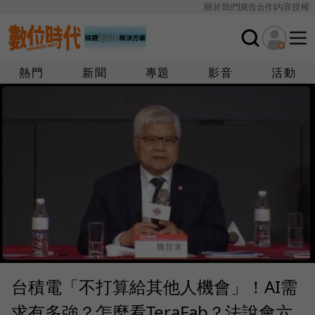
關於我們
廣告合作
內容授權
熱門
新聞
專題
影音
活動
台積電「不打算給其他人機會」！AI需
求有多強？怎麼看TeraFab？法說會六