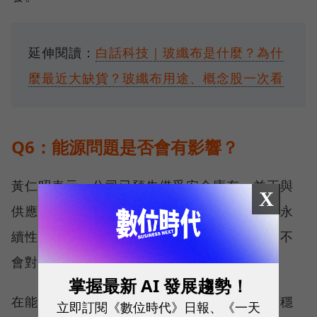
延伸閱讀：
白話科技｜玻纖布是什麼？為什
麼最近大缺貨？玻纖布用途、概念股一次看
Q6：能源問題是否會有影響？
黃仁昭表示，公司已預先備妥安全庫存，並正與
X
供應商密切合作，進一步強化供應鏈的韌性與永
續性。因此，台積電預期，原物料供應短期內不
會對營運造成急迫影響。
掌握最新 AI 發展趨勢！
在能源供應方面，台積電指出，目前能源供應穩
立即訂閱《數位時代》日報、《一天