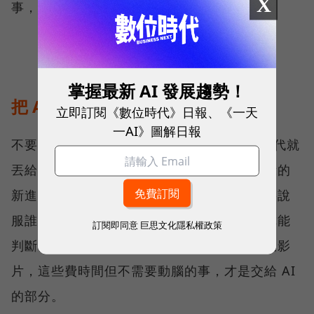
X
事，但它根本沒有能力替你把關。
掌握最新 AI 發展趨勢！
把 AI 當助理，你才是把關的主管
立即訂閱《數位時代》日報、《一天
一AI》圖解日報
不要把 AI 當成可以全包的代筆，什麼都不交代就
丟給它。把它當成能力很強、但需要明確指示的
新進助理。你的工作是抓大方向，這份簡報要說
服誰、邏輯順不順、數字對不對，這些只有你能
訂閱即同意
巨思文化隱私權政策
判斷。至於把內容整理成段落、把段落排成投影
片，這些費時間但不需要動腦的事，才是交給 AI
的部分。