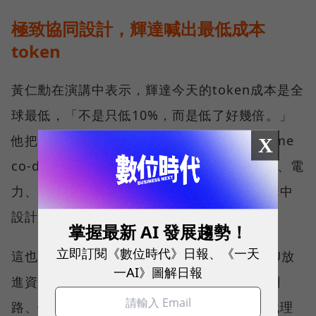
極致協同設計，輝達喊出最低成本
token
黃仁勳在演講中表示，輝達今天的token成本是全
球最低，「不是只低10%，而是低了好幾倍。」
他把原因歸於輝達的「極致協同設計（extreme
X
co-design）」：從晶片、機櫃、網路、儲存、電
力、冷卻到軟體，全部放在同一套AI工廠架構中
設計。
掌握最新 AI 發展趨勢！
立即訂閱《數位時代》日報、《一天
這也是輝達想強調的差異。AI工廠不是把GPU放
一AI》圖解日報
進資料中心就結束，而是要讓CPU、GPU、網
路、儲存、電力與冷卻系統一起配合。當AI代理