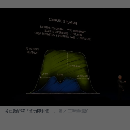
黃仁勳解釋「算力即利潤」。
圖／ 王聖華攝影