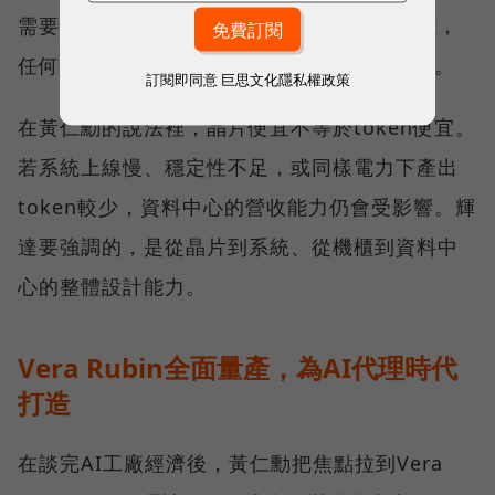
需要查資料、呼叫工具、執行程式與存取記憶，
任何一個環節變慢，都會拖累token產出效率。
訂閱即同意
巨思文化隱私權政策
在黃仁勳的說法裡，晶片便宜不等於token便宜。
若系統上線慢、穩定性不足，或同樣電力下產出
token較少，資料中心的營收能力仍會受影響。輝
達要強調的，是從晶片到系統、從機櫃到資料中
心的整體設計能力。
Vera Rubin全面量產，為AI代理時代
打造
在談完AI工廠經濟後，黃仁勳把焦點拉到Vera