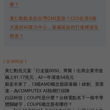
麼？
黃仁勳點名的台灣GMI是誰？CEO赴美6個
月蓋好AI算力中心，葉威延如何打進輝達生
態系？
延伸閱讀
黃仁勳兆元宴「行走版0050」齊聚！出席企業市值
●
飆上91.17兆元，AI一年灌進54兆元
蘇姿丰來了，13檔AMD概念股跟著飆！緯創、英業
●
達⋯為COMPUTEX AI熱潮打頭陣
白話科技｜COUPE是什麼？台積電點名下一個半導
●
體關鍵字，COUPE概念股有哪些？