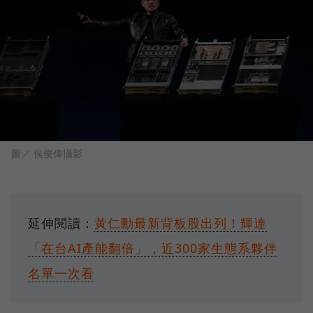
圖／ 侯俊偉攝影
延伸閱讀：
黃仁勳最新背板股出列！輝達
「在台AI產能翻倍」，近300家生態系夥伴
名單一次看