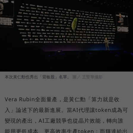
本次黃仁勳也秀出「背板股」名單。
圖／ 王聖華攝影
Vera Rubin全面量產，是黃仁勳「算力就是收
入」論述下的最新進展。當AI代理讓token成為可
變現的產出，AI工廠競爭也從晶片效能，轉向誰
能用更低成本、更高效率生產token；而輝達給出