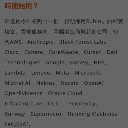
時開始用？
輝達於今年初列出一批「預期採用Rubin」的AI實
驗室、雲端服務商、電腦製造商與新創公司，包
含AWS、Anthropic、Black Forest Labs、
Cisco、Cohere、CoreWeave、Cursor、Dell
Technologies、Google、Harvey、HPE、
Lambda、Lenovo、Meta、Microsoft、
Mistral AI、Nebius、Nscale、OpenAI、
OpenEvidence、Oracle Cloud
Infrastructure（OCI）、Perplexity、
Runway、Supermicro、Thinking Machines
Lab與xAI。