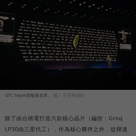
GTC Taipei背板股名單。
圖／ 王聖華攝影
除了由台積電打造六款核心晶片（編按：Groq
LP30由三星代工），作為核心夥伴之外，從輝達