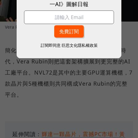
一AI》圖解日報
Vera Rubin系列中的Vera CPU機櫃。
圖／ 王聖華攝影
訂閱即同意
巨思文化隱私權政策
簡化來看，Blackwell讓AI伺服器進入機櫃級時
代，Vera Rubin則把這套架構擴展到更完整的AI
工廠平台。NVL72是其中的主要GPU運算機櫃，7
款晶片與5種機櫃則共同構成Vera Rubin的完整
平台。
延伸閱讀：
輝達一顆晶片，震撼PC市場！黃