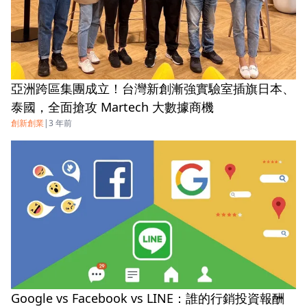
亞洲跨區集團成立！台灣新創漸強實驗室插旗日本、
掌握最新 AI 發
泰國，全面搶攻 Martech 大數據商機
立即訂閱《數位時代》日報
創新創業
|
3 年前
AI》圖解日報
訂閱即同意
巨思文化隱私
Google vs Facebook vs LINE：誰的行銷投資報酬