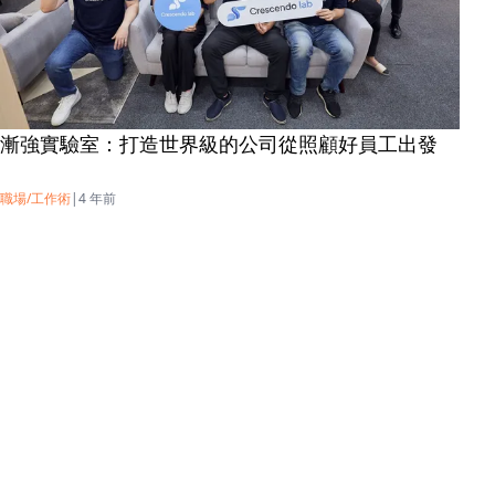
X
漸強實驗室：打造世界級的公司從照顧好員工出發
展趨勢！
、《一天一
職場/工作術
|
4 年前
權政策