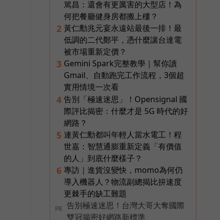
篤昌：還會有更厲害的大型店！為
何把餐廳健身房都搬上樓？
黃仁勳兆元宴永遠站最後一排！最
2
低調的二代鄭平，憑什麼讓台達電
被市場重新定價？
Gemini Spark完整教學｜幫你讀
3
Gmail、自動跑完工作流程，3個超
實用情境一次看
告別「極速迷思」！Opensignal 國
4
際評比揭密：什麼才是 5G 時代的好
網路？
連黃仁勳都叫年輕人當水電工！程
5
世嘉：智慧通膨重新定義「有價值
的人」到底什麼樣子？
專訪｜進貨沒變快，momo為何仍
6
導入機器人？物流副總揭比拚速度
更棘手的缺工難題
告別極速迷思！台灣大哥大奪國際
PR
雙冠揭密好網路新標準