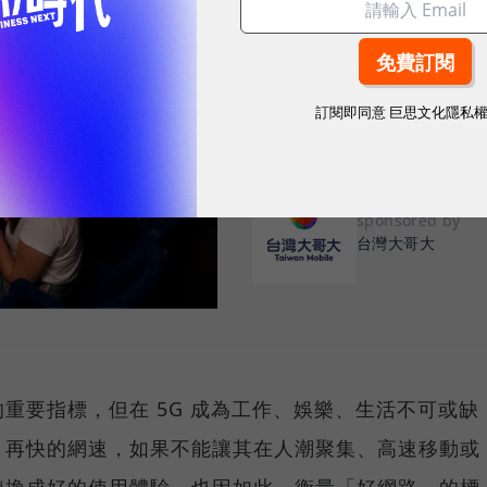
告別「極速迷思」！
密：什麼才是 5
真正好用的網路服務，不是測速
訂閱即同意
巨思文化隱私
演唱會時，網路連線依然穩定、
sponsored by
台灣大哥大
重要指標，但在 5G 成為工作、娛樂、生活不可或缺
，再快的網速，如果不能讓其在人潮聚集、高速移動或
轉換成好的使用體驗，也因如此，衡量「好網路」的標