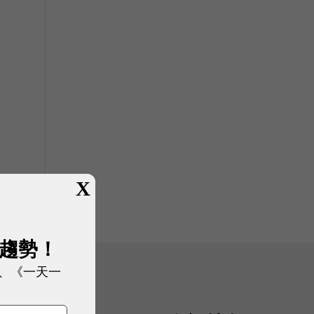
X
展趨勢！
、《一天一