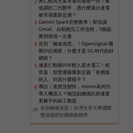
黃仁勳兆元宴永遠站最後一排！最
2
低調的二代鄭平，憑什麼讓台達電
被市場重新定價？
Gemini Spark完整教學｜幫你讀
3
Gmail、自動跑完工作流程，3個超
實用情境一次看
告別「極速迷思」！Opensignal 國
4
際評比揭密：什麼才是 5G 時代的好
網路？
連黃仁勳都叫年輕人當水電工！程
5
世嘉：智慧通膨重新定義「有價值
的人」到底什麼樣子？
專訪｜進貨沒變快，momo為何仍
6
導入機器人？物流副總揭比拚速度
更棘手的缺工難題
告別極速迷思！台灣大哥大奪國際
PR
雙冠揭密好網路新標準