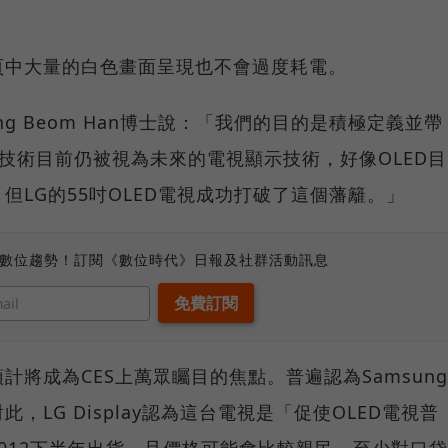
。
頁中大量的白色畫面呈現也不會過度耗電。
Sang Beom Han博士說：「我們的目的是積極定義並帶
D技術目前仍被視為未來的電視顯示技術，好像OLED目
但LG的55吋OLED電視成功打破了這個藩籬。」
、數位趨勢！訂閱《數位時代》日報及社群活動訊息
將成為CES上萬眾矚目的焦點。普遍認為Samsung
LG Display認為這台電視是「促使OLED電視普
012下半年出貨，且價格可能會比較親民－至少對口袋