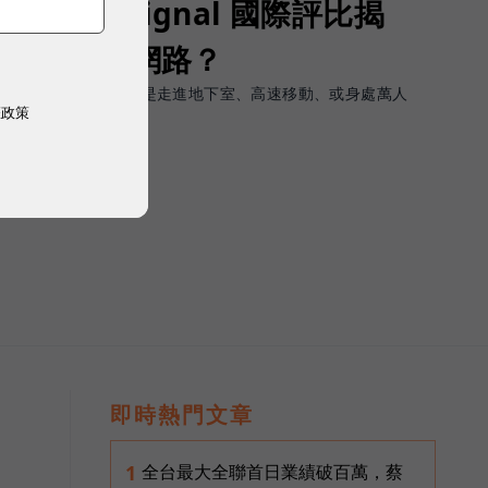
Opensignal 國際評比揭
G 時代的好網路？
軟體上的瞬間峰值，而是走進地下室、高速移動、或身處萬人
權政策
順暢且不中斷。
即時熱門文章
全台最大全聯首日業績破百萬，蔡
1