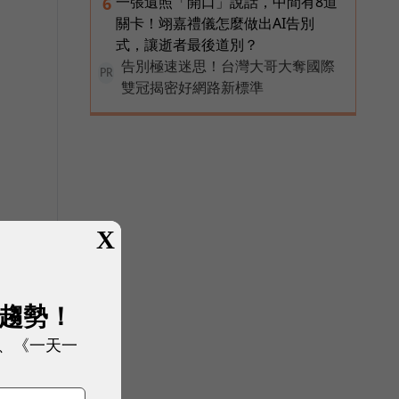
一張遺照「開口」說話，中間有8道
6
關卡！翊嘉禮儀怎麼做出AI告別
式，讓逝者最後道別？
告別極速迷思！台灣大哥大奪國際
PR
雙冠揭密好網路新標準
X
展趨勢！
、《一天一