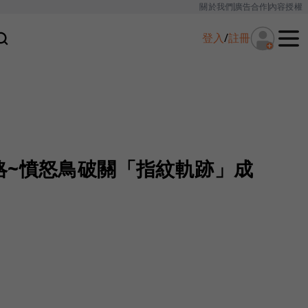
關於我們
廣告合作
內容授權
登入
/
註冊
略~憤怒鳥破關「指紋軌跡」成