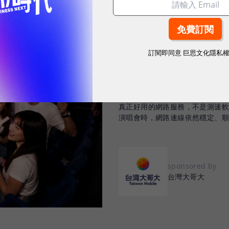
訂閱即同意
巨思文化隱私
2026.08.03
|
3C生活
告別「極速迷思」！
密：什麼才是 5
真正好用的網路服務，不是測速
演唱會時，網路連線依然穩定、
sponsored by
台灣大哥大