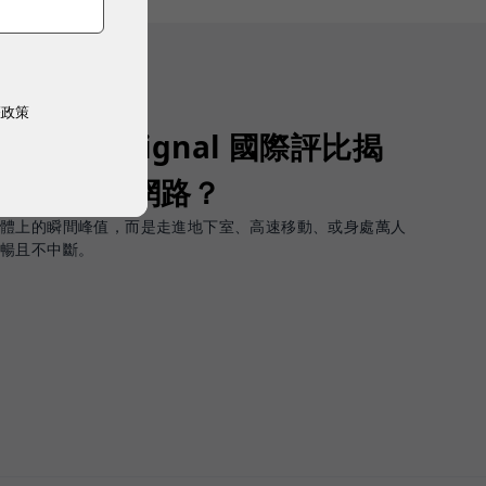
權政策
Opensignal 國際評比揭
G 時代的好網路？
軟體上的瞬間峰值，而是走進地下室、高速移動、或身處萬人
順暢且不中斷。