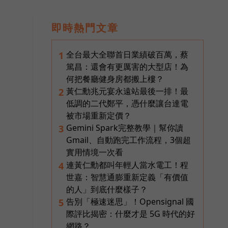
即時熱門文章
全台最大全聯首日業績破百萬，蔡
1
篤昌：還會有更厲害的大型店！為
何把餐廳健身房都搬上樓？
黃仁勳兆元宴永遠站最後一排！最
2
低調的二代鄭平，憑什麼讓台達電
被市場重新定價？
Gemini Spark完整教學｜幫你讀
3
Gmail、自動跑完工作流程，3個超
實用情境一次看
連黃仁勳都叫年輕人當水電工！程
4
世嘉：智慧通膨重新定義「有價值
的人」到底什麼樣子？
告別「極速迷思」！Opensignal 國
5
際評比揭密：什麼才是 5G 時代的好
網路？