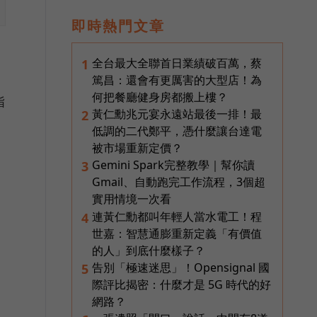
即時熱門文章
全台最大全聯首日業績破百萬，蔡
1
篤昌：還會有更厲害的大型店！為
何把餐廳健身房都搬上樓？
指
黃仁勳兆元宴永遠站最後一排！最
2
低調的二代鄭平，憑什麼讓台達電
被市場重新定價？
Gemini Spark完整教學｜幫你讀
3
Gmail、自動跑完工作流程，3個超
實用情境一次看
連黃仁勳都叫年輕人當水電工！程
4
世嘉：智慧通膨重新定義「有價值
的人」到底什麼樣子？
告別「極速迷思」！Opensignal 國
5
際評比揭密：什麼才是 5G 時代的好
網路？