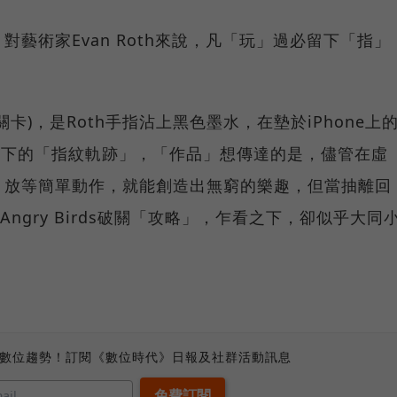
藝術家Evan Roth來說，凡「玩」過必留下「指」
。
關卡)，是Roth手指沾上黑色墨水，在墊於iPhone上
ds所留下的「指紋軌跡」，「作品」想傳達的是，儘管在虛
、放等簡單動作，就能創造出無窮的樂趣，但當抽離回
ngry Birds破關「攻略」，乍看之下，卻似乎大同
、數位趨勢！訂閱《數位時代》日報及社群活動訊息