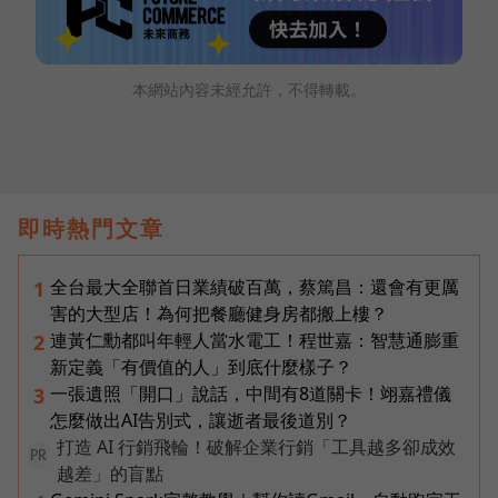
本網站內容未經允許，不得轉載。
即時熱門文章
全台最大全聯首日業績破百萬，蔡篤昌：還會有更厲
1
害的大型店！為何把餐廳健身房都搬上樓？
連黃仁勳都叫年輕人當水電工！程世嘉：智慧通膨重
2
新定義「有價值的人」到底什麼樣子？
一張遺照「開口」說話，中間有8道關卡！翊嘉禮儀
3
怎麼做出AI告別式，讓逝者最後道別？
打造 AI 行銷飛輪！破解企業行銷「工具越多卻成效
PR
越差」的盲點