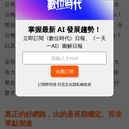
公布的台灣行動網路體驗報告中，更一舉斬獲全
台獨有的「可靠性體驗」與「品質一致性」No.1
雙冠王，同時，包辦全台整體影音體驗 No.1、全
掌握最新 AI 發展趨勢！
台整體語音體驗 No.1、全台 5G 語音體驗 No.1
立即訂閱《數位時代》日報、《一天
一AI》圖解日報
以及全台網路在線率 No.1 多項榮譽。
這些獎項反映的不只是網路順暢，更代表台灣大
哥大長期投入頻譜布局、基地台建設與 5G 技術
整合所累積的成果，也讓外界重新思考：究竟什
訂閱即同意
巨思文化隱私權政策
麼才是真正的好網路？
真正的好網路，比的是長期穩定、而非
單點測速