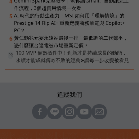
Gemini Spark完整教學｜幫你讀Gmail、自動跑完工
4
作流程，3個超實用情境一次看
AI 時代的行動生產力：MSI 如何用「理解情境」的
5
Prestige 14 Flip AI+ 重新定義商務筆電與 Copilot+
PC？
黃仁勳兆元宴永遠站最後一排！最低調的二代鄭平，
6
憑什麼讓台達電被市場重新定價？
100 MVP 倒數徵件中！創新才是持續成長的動能，
PR
永續才能成就傳奇不敗的經典➤讓每一步改變被看見
追蹤我們