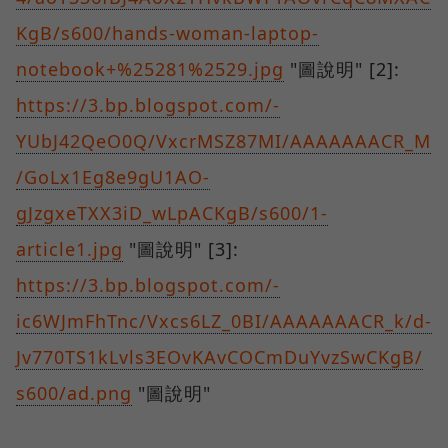
KgB/s600/hands-woman-laptop-
notebook+%25281%2529.jpg
"圖說明" [2]:
https://3.bp.blogspot.com/-
YUbJ42QeO0Q/VxcrMSZ87MI/AAAAAAACR_M
/GoLx1Eg8e9gU1AO-
gJzgxeTXX3iD_wLpACKgB/s600/1-
article1.jpg
"圖說明" [3]:
https://3.bp.blogspot.com/-
ic6WJmFhTnc/Vxcs6LZ_0BI/AAAAAAACR_k/d-
Jv770TS1kLvls3EOvKAvCOCmDuYvzSwCKgB/
s600/ad.png
"圖說明"