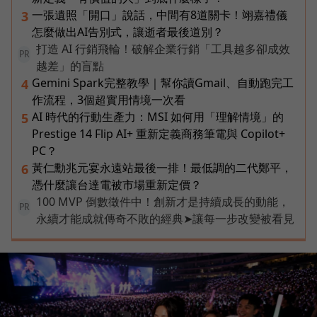
一張遺照「開口」說話，中間有8道關卡！翊嘉禮儀
3
怎麼做出AI告別式，讓逝者最後道別？
打造 AI 行銷飛輪！破解企業行銷「工具越多卻成效
PR
越差」的盲點
Gemini Spark完整教學｜幫你讀Gmail、自動跑完工
4
作流程，3個超實用情境一次看
AI 時代的行動生產力：MSI 如何用「理解情境」的
5
Prestige 14 Flip AI+ 重新定義商務筆電與 Copilot+
PC？
黃仁勳兆元宴永遠站最後一排！最低調的二代鄭平，
6
憑什麼讓台達電被市場重新定價？
100 MVP 倒數徵件中！創新才是持續成長的動能，
PR
永續才能成就傳奇不敗的經典➤讓每一步改變被看見