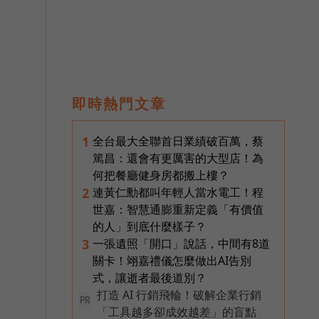
即時熱門文章
全台最大全聯首日業績破百萬，蔡
1
篤昌：還會有更厲害的大型店！為
何把餐廳健身房都搬上樓？
連黃仁勳都叫年輕人當水電工！程
2
世嘉：智慧通膨重新定義「有價值
的人」到底什麼樣子？
一張遺照「開口」說話，中間有8道
3
關卡！翊嘉禮儀怎麼做出AI告別
式，讓逝者最後道別？
打造 AI 行銷飛輪！破解企業行銷
PR
「工具越多卻成效越差」的盲點