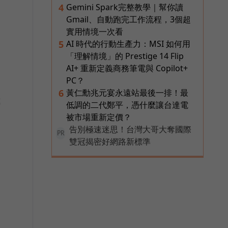
Gemini Spark完整教學｜幫你讀
4
Gmail、自動跑完工作流程，3個超
實用情境一次看
AI 時代的行動生產力：MSI 如何用
5
「理解情境」的 Prestige 14 Flip
AI+ 重新定義商務筆電與 Copilot+
PC？
黃仁勳兆元宴永遠站最後一排！最
6
傳
低調的二代鄭平，憑什麼讓台達電
被市場重新定價？
告別極速迷思！台灣大哥大奪國際
PR
雙冠揭密好網路新標準