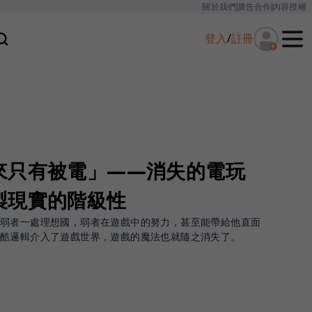
關於我們
廣告合作
內容授權
登入
/
註冊
來只有被電」——消失的電玩
製現實的階級性
的弱者一處理想國，弱者在遊戲中的努力，甚至能帶給他直面
殘酷邏輯介入了遊戲世界，遊戲的魔法也就隨之消失了。