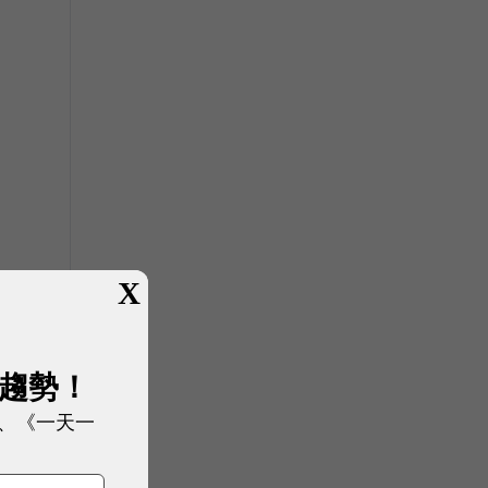
X
展趨勢！
、《一天一