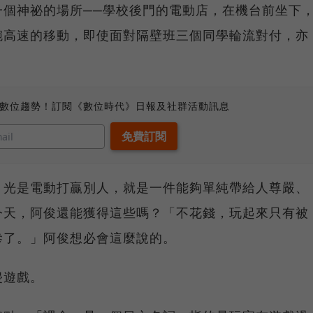
一個神祕的場所──學校後門的電動店，在機台前坐下
腕高速的移動，即使面對隔壁班三個同學輪流對付，亦
、數位趨勢！訂閱《數位時代》日報及社群活動訊息
，光是電動打贏別人，就是一件能夠單純帶給人尊嚴、
今天，阿俊還能獲得這些嗎？「不花錢，玩起來只有被
慘了。」阿俊想必會這麼說的。
侵遊戲。