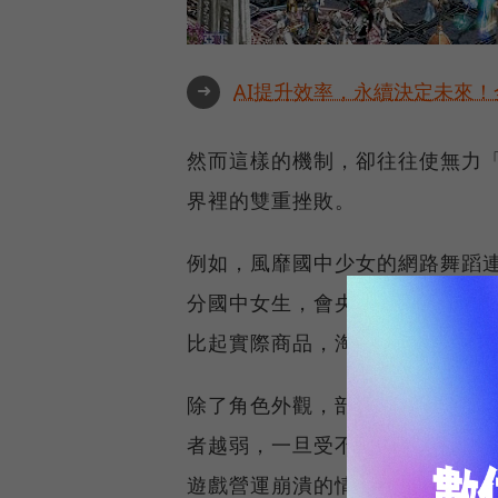
➜
AI提升效率，永續決定未來！全
然而這樣的機制，卻往往使無力
界裡的雙重挫敗。
例如，風靡國中少女的網路舞蹈
分國中女生，會央求父母花錢，
比起實際商品，淘汰更迅速、樣
除了角色外觀，部分遊戲的「課
者越弱，一旦受不了輾壓式的懸
遊戲營運崩潰的情況，也並不罕