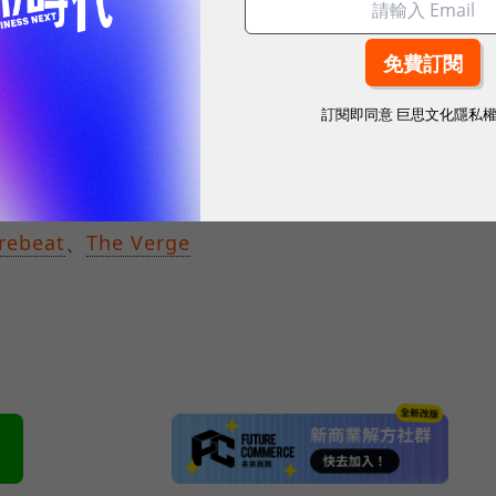
owTransparency="true" allowFullScreen="true"></iframe>
，「Pulse跟本來的個人頻道頁面功能取向不同，未來這
前收看遊戲轉播的Twitch觀眾，可能都需要另外再透
訂閱即同意
巨思文化隱私
r、Discord等其他平台上繼續追蹤直播主動態，透過新功能
牌為中心，打造一站式的社交工具。
rebeat
、
The Verge