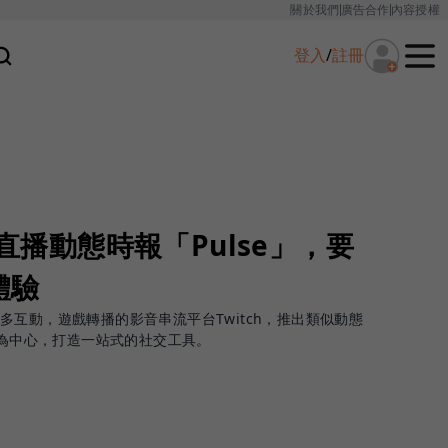
關於我們
廣告合作
內容授權
登入
/
註冊
戲直播動態時報「Pulse」，要
體驗
互動，遊戲轉播的影音串流平台Twitch，推出類似動態
牌為中心，打造一站式的社交工具。