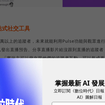
站式社交工具
萬以上的追蹤者，未來就能利用Pulse功能與觀眾進
以發出直播預告、分享直播影片給沒跟到直播的追蹤者
表示，「實況主可以發文跟他們的追蹤者互動，可以形成更
一個分享東西的新方法，包括直播亮點、時間、照片等
掌握最新 AI 發
com/plugins/video.php?
立即訂閱《數位時代》日報
k.com%2FTwitch%2Fvideos%2F1262853043791382%2F&sho
AI》圖解日報
ight="315" style="border:none;overflow:hidden"