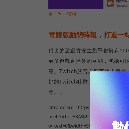
圖／ Pulse官網
電競版動態時報，打造一
頂尖的遊戲實況主幾乎都擁有100
更多遊戲直播外的互動，包括可
等。Twitch於官方部落格上
好的Twitch社群。」「這是
等。」
<iframe src="https://www.facebook.
href=https%3A%2F%2Fwww.faceboo
w_text=0&width=560" width="560" he