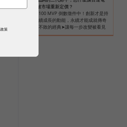
被市場重新定價？
100 MVP 倒數徵件中！創新才是持
PR
續成長的動能，永續才能成就傳奇
不敗的經典➤讓每一步改變被看見
權政策