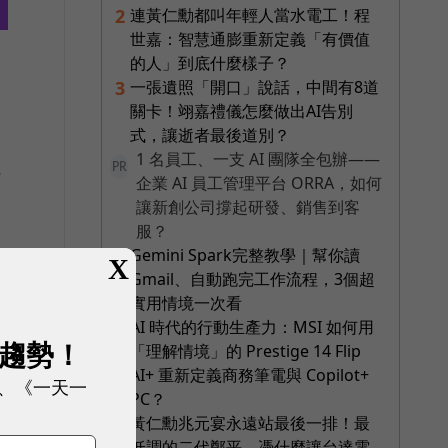
連黃仁勳都叫年輕人當水電工！程
2
世嘉：智慧通膨重新定義「有價值
的人」到底什麼樣子？
一張遺照「開口」說話，中間有8道
3
關卡！翊嘉禮儀怎麼做出AI告別
式，讓逝者最後道別？
1 名員工、一支 AI 團隊全包辦——
PR
行
企業 AI 員工管理平台 ORRA，如何
讓新創公司撐起研發、銷售到客
服？
Gemini Spark完整教學｜幫你讀
4
X
Gmail、自動跑完工作流程，3個超
實用情境一次看
AI 時代的行動生產力：MSI 如何用
5
展趨勢！
「理解情境」的 Prestige 14 Flip
AI+ 重新定義商務筆電與 Copilot+
、《一天一
PC？
黃仁勳兆元宴永遠站最後一排！最
6
低調的二代鄭平，憑什麼讓台達電