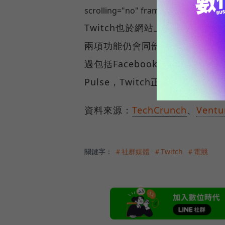
scrolling="no" frameborder="0" all
Twitch也於網站上進一步解釋
兩項功能仍會同部持續發展。」先
過包括Facebook、Twitte
Pulse，Twitch正試圖以品
資料來源：
TechCrunch
、
Ventu
關鍵字：
＃社群媒體
＃Twitch
＃電競