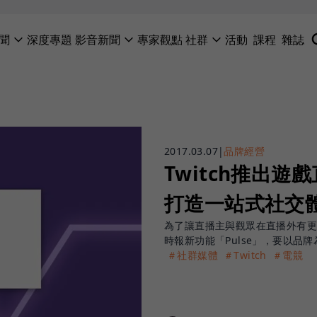
聞
深度專題
影音新聞
專家觀點
社群
活動
課程
雜誌
2017.03.07
|
品牌經營
Twitch推出遊
打造一站式社交
為了讓直播主與觀眾在直播外有更多
時報新功能「Pulse」，要以品
＃社群媒體
＃Twitch
＃電競