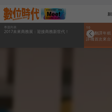
新
專題列表
9
10
2017未來商務展：迎接商務新世代！
造另類溝通、打造
實體店購物行為新想
真像翻譯年糕！i
一樣成就感，這些
像，就在未來商務展
譯機首次來台
技酷品這樣改變我
下半年進入市
的日常習慣