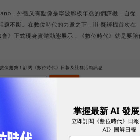
 Nano，外觀又有點像是寧波腳板年糕的翻譯機，自從
話題不斷。在數位時代的力邀之下，ili 翻譯機首次在
品體驗會》正式現身實體動態展示，《數位時代》就是要陪
、數位趨勢！訂閱《數位時代》日報及社群活動訊息
掌握最新 AI 發
想要做更多可以促進人與人互動的事！」
立即訂閱《數位時代》日報
出的第二款商品
。團隊表示，在推出
第一款作品 Ring
之
AI》圖解日報
體服務的精髓。但創辦人更開始摸清自己的創業初衷，