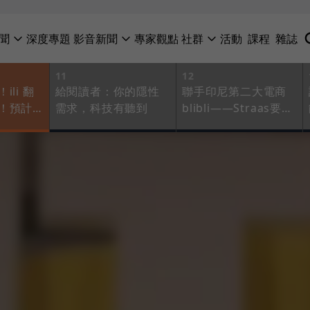
聞
深度專題
影音新聞
專家觀點
社群
活動
課程
雜誌
11
12
li 翻
給閱讀者：你的隱性
聯手印尼第二大電商
！預計
需求，科技有聽到
blibli——Straas要助
場
台灣新創電商進軍海
外市場