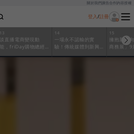
關於我們
廣告合作
內容授權
登入
/
註冊
13
14
15
談直播電商變現動
一場永不認輸的實
擁抱新南
能，friDay購物總經
驗！傳統媒體到新興
商務展」9
理葉建漢：直播將成
平台，「直播」是共
西亞
「風格品」價格曲線
通關鍵字
測試工具