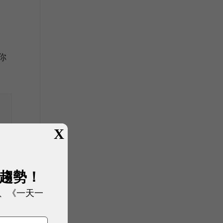
你
X
展趨勢！
、《一天一
比