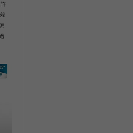
給許
一般
怎
過