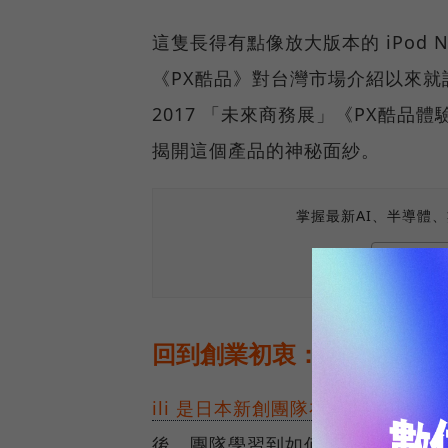
這隻長得有點像放大版本的 iPod
《PX酷品》對台灣市場介紹以來就
2017 「未來商務展」《PX酷
揭開這個產品的神秘面紗。
掌握最新AI、半導體
回到創業初衷：「我們就是
ili 是日本新創團隊在市面上所推
後，團隊學習到如何整合硬體與軟