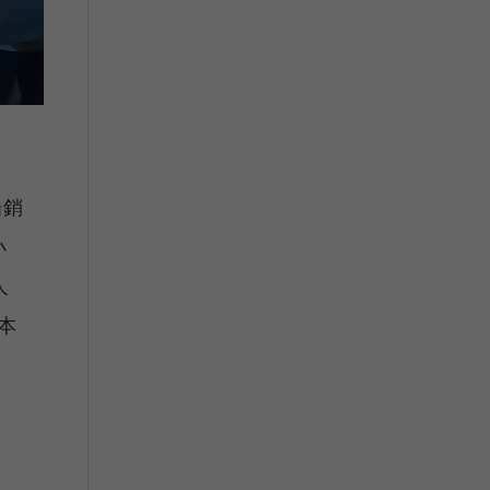
場銷
小
人
本
」