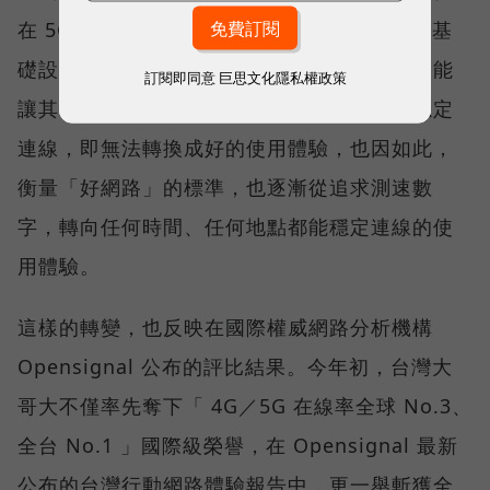
在 5G 成為工作、娛樂、生活不可或缺的數位基
礎設施後，消費者發現，再快的網速，如果不能
訂閱即同意
巨思文化隱私權政策
讓其在人潮聚集、高速移動或室內空間維持穩定
連線，即無法轉換成好的使用體驗，也因如此，
衡量「好網路」的標準，也逐漸從追求測速數
字，轉向任何時間、任何地點都能穩定連線的使
用體驗。
這樣的轉變，也反映在國際權威網路分析機構
Opensignal 公布的評比結果。今年初，台灣大
哥大不僅率先奪下「 4G／5G 在線率全球 No.3、
全台 No.1 」國際級榮譽，在 Opensignal 最新
公布的台灣行動網路體驗報告中，更一舉斬獲全