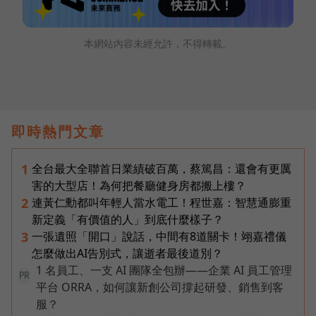
本網站內容未經允許，不得轉載。
即時熱門文章
全台最大全聯首日業績破百萬，蔡篤昌：還會有更厲
1
害的大型店！為何把餐廳健身房都搬上樓？
連黃仁勳都叫年輕人當水電工！程世嘉：智慧通膨重
2
新定義「有價值的人」到底什麼樣子？
一張遺照「開口」說話，中間有8道關卡！翊嘉禮儀
3
怎麼做出AI告別式，讓逝者最後道別？
1 名員工、一支 AI 團隊全包辦——企業 AI 員工管理
PR
平台 ORRA，如何讓新創公司撐起研發、銷售到客
服？