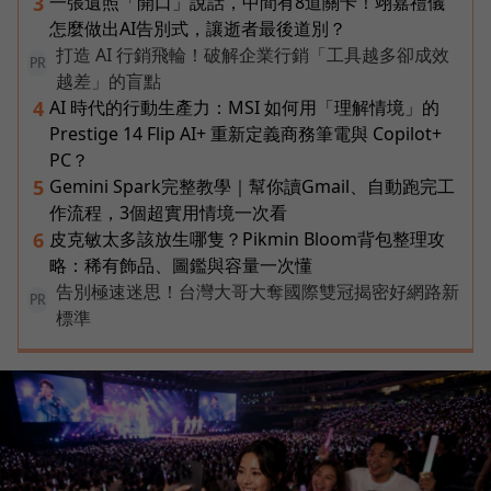
一張遺照「開口」說話，中間有8道關卡！翊嘉禮儀
3
怎麼做出AI告別式，讓逝者最後道別？
打造 AI 行銷飛輪！破解企業行銷「工具越多卻成效
PR
越差」的盲點
AI 時代的行動生產力：MSI 如何用「理解情境」的
4
Prestige 14 Flip AI+ 重新定義商務筆電與 Copilot+
PC？
Gemini Spark完整教學｜幫你讀Gmail、自動跑完工
5
作流程，3個超實用情境一次看
皮克敏太多該放生哪隻？Pikmin Bloom背包整理攻
6
略：稀有飾品、圖鑑與容量一次懂
告別極速迷思！台灣大哥大奪國際雙冠揭密好網路新
PR
標準