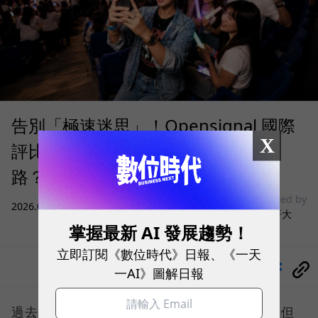
告別「極速迷思」！Opensignal 國際
X
評比揭密：什麼才是 5G 時代的好網
路？
sponsored by
2026.08.03
|
3C生活
台灣大哥大
掌握最新 AI 發展趨勢！
立即訂閱《數位時代》日報、《一天
分享
一AI》圖解日報
過去，下載速度是評價電信服務的重要指標，但