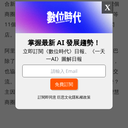
合新科技應用的新零售樣貌如阿里巴巴就與52個
X
商圈合作，在北京、上海、杭州、廣州、南京等
11個城市，打造60家結合科技元素的品牌快閃
店。
掌握最新 AI 發展趨勢！
立即訂閱《數位時代》日報、《一天
阿里巴巴集團首席市場官董本洪認為，阿里巴巴
一AI》圖解日報
除了運用數據能力為線下零售店帶來改造升級，
也協助品牌在線下以有趣互動的方式與消費者交
流。而為什麼這樣的新零售會特別在雙11迸發？
主因是今年雙11第一次碰上週末，透過打造智慧
訂閱即同意
巨思文化隱私權政策
商圈，也增加消費者的體驗機會。