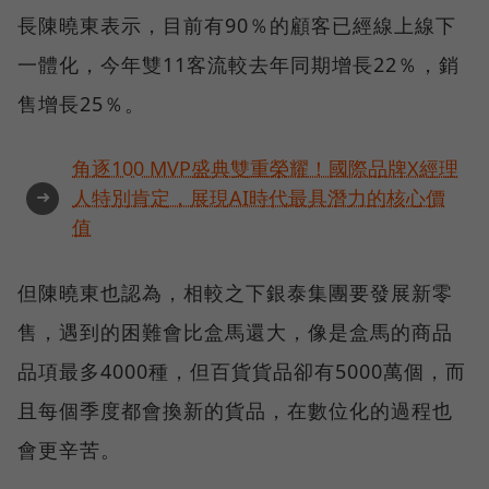
長陳曉東表示，目前有90％的顧客已經線上線下
一體化，今年雙11客流較去年同期增長22％，銷
售增長25％。
角逐100 MVP盛典雙重榮耀！國際品牌X經理
➜
人特別肯定，展現AI時代最具潛力的核心價
值
但陳曉東也認為，相較之下銀泰集團要發展新零
售，遇到的困難會比盒馬還大，像是盒馬的商品
品項最多4000種，但百貨貨品卻有5000萬個，而
且每個季度都會換新的貨品，在數位化的過程也
會更辛苦。