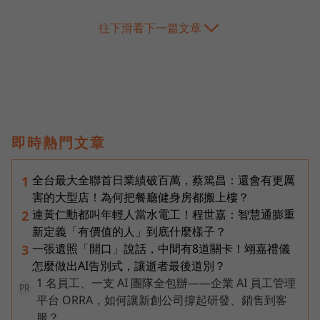
往下滑看下一篇文章
即時熱門文章
全台最大全聯首日業績破百萬，蔡篤昌：還會有更厲
1
害的大型店！為何把餐廳健身房都搬上樓？
連黃仁勳都叫年輕人當水電工！程世嘉：智慧通膨重
2
新定義「有價值的人」到底什麼樣子？
一張遺照「開口」說話，中間有8道關卡！翊嘉禮儀
3
怎麼做出AI告別式，讓逝者最後道別？
1 名員工、一支 AI 團隊全包辦——企業 AI 員工管理
PR
平台 ORRA，如何讓新創公司撐起研發、銷售到客
服？