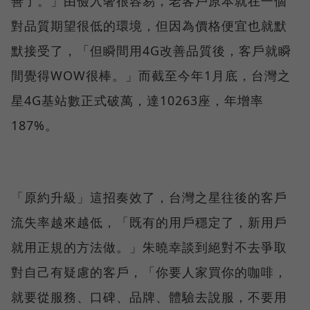
善了。」由儉入奢很容易，老客戶原本就在一個
對品質期望很低的環境，但因為價格便宜也就默
默接受了，「但瞬間用4G改善品質後，客戶就瞬
間覺得WOW很棒。」而截至今年1月底，台灣之
星4G基站數正式破萬，達10263座，年增率
187%。
「原約升級」這招奏效了，台灣之星往後的客戶
流失率越來越低，「既有的用戶穩定了，新用戶
就用正規的方法做。」朱曉幸談到絕對不去爭取
對自己有疑慮的客戶，「你要人家買你的咖啡，
就要從服務、口碑、品牌、體驗去說服，不要用