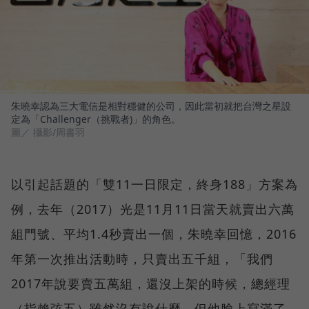
朱曉幸認為三大電信是相對穩健的公司，因此當初就把台灣之星設
定為「Challenger（挑戰者)」的角色。
圖／ 攝影/周書羽
以引起話題的「雙11一日限定，終身188」方案為
例，去年（2017）光是11月11日當天就賣出六萬
組門號、平均1.4秒賣出一個，朱曉幸回憶，2016
年第一次推出活動時，只賣出五千組，「我們
2017年說要賣五萬組，還沒上架的時候，總經理
（指賴弦五）雖然沒有說什麼，但他臉上寫滿了