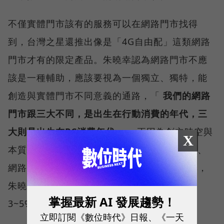
不僅實體門市該有的服務可以在網路門市找得
到，台灣之星還推出像是「4G自由配」這類網路
門市才有的限定產品。朱曉幸認為網路門市不應
該是一種輔助，應該要視為一個獨立、獨特，能
創造與實體門市不同意義的通路，「
我們的網路
門市跟三大不同，是出生在行動消費的年代，三
大則是出生在PC消費年代
。」正因為創立時空與
X
本質的不同，台灣之星不論在手機App的體驗、
網路門市服務，都成功做出跟其他業者的差異，
朱曉幸分享，網路門市從一開始只占總銷售的
掌握最新 AI 發展趨勢！
3~5%，一路成長到今天占整體銷售量的15%。
立即訂閱《數位時代》日報、《一天