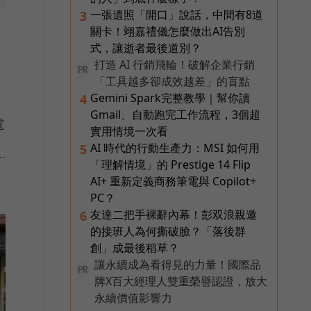
一張遺照「開口」說話，中間有8道
3
關卡！翊嘉禮儀怎麼做出AI告別
式，讓逝者最後道別？
打造 AI 行銷飛輪！破解企業行銷
PR
「工具越多卻成效越差」的盲點
Gemini Spark完整教學｜幫你讀
4
Gmail、自動跑完工作流程，3個超
電
實用情境一次看
AI 時代的行動生產力：MSI 如何用
，
5
「理解情境」的 Prestige 14 Flip
AI+ 重新定義商務筆電與 Copilot+
PC？
友達二把手裸辭內幕！彭双浪親邀
6
的接班人為何撕破臉？「落後群
創」成最後稻草？
讓永續成為看得見的力量！國際品
PR
牌X百大經理人雙重榮譽認證，放大
永續價值影響力