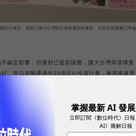
戰的不確定，康舒已擴大台灣與菲律賓廠區的產能，目前菲律賓廠已準備
的不確定影響，但康舒已提前因應，擴大台灣與菲律賓
好，而日前剛通過的25億回台投資計畫，將用來建置
，明年第四季完工投產，並導入智慧化產線以降低成
掌握最新 AI 發
年消費性電源，包括desktop（桌上型電腦）、
立即訂閱《數位時代》日報
工業電源，受惠5G、IoT應用，未來資料中心、邊緣
AI》圖解日報
勃成長的空間。醫療電源則持續拓展中，由於醫療產品