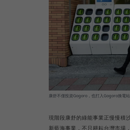
康舒不僅投資Gogoro，也打入Gogoro換
現階段康舒的綠能事業正慢慢積
新藍海事業，不只耕耘台灣市場