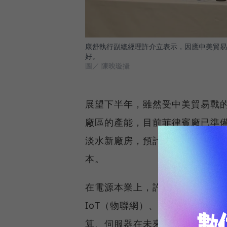
康舒執行副總經理許介立表示，因應中美貿易
好。
圖／ 陳映璇攝
展望下半年，雖然受中美貿易戰
廠區的產能，目前菲律賓廠已準備
淡水新廠房，預計10月開始興建
本。
在電源本業上，許介立表示，下半
IoT（物聯網）、筆電穩定成長。
算、伺服器在未來3到5年都有蓬