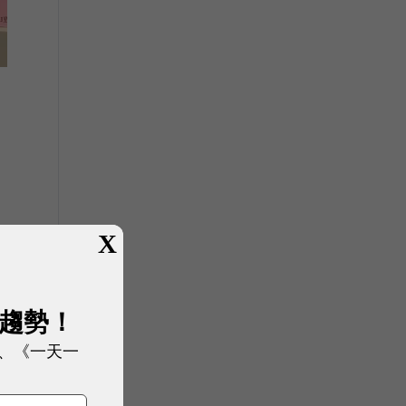
X
展趨勢！
、《一天一
運