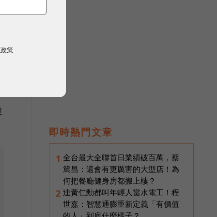
權政策
投
即時熱門文章
全台最大全聯首日業績破百萬，蔡
1
篤昌：還會有更厲害的大型店！為
何把餐廳健身房都搬上樓？
連黃仁勳都叫年輕人當水電工！程
2
世嘉：智慧通膨重新定義「有價值
的人」到底什麼樣子？