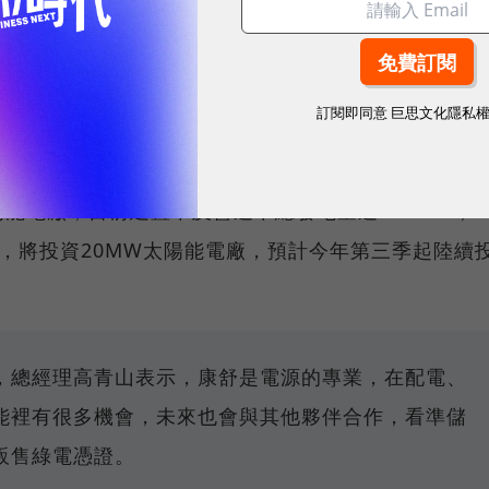
這麼大。燃料電池的發展比預期更好。（
YAMAHA EC-
手騎乘體驗
）
訂閱即同意
巨思文化隱私
轉型為電力服務商
能電廠，目前建置中及營運中總發電量達100MW，7
算，將投資20MW太陽能電廠，預計今年第三季起陸續
，總經理高青山表示，康舒是電源的專業，在配電、
能裡有很多機會，未來也會與其他夥伴合作，看準儲
販售綠電憑證。