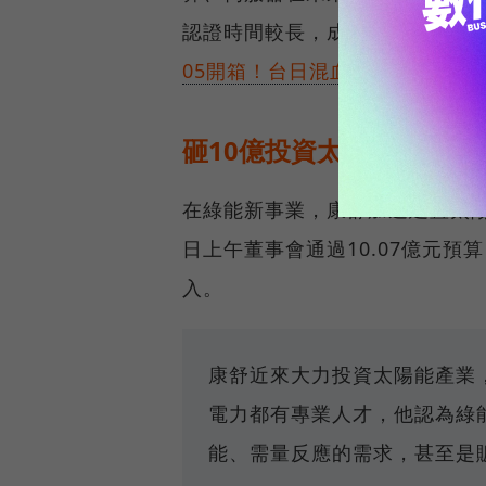
認證時間較長，成長力道相對沒
05開箱！台日混血電動機車第一
砸10億投資太陽能電廠，
在綠能新事業，康舒加速建置太陽
日上午董事會通過10.07億元預
入。
康舒近來大力投資太陽能產業
電力都有專業人才，他認為綠
能、需量反應的需求，甚至是