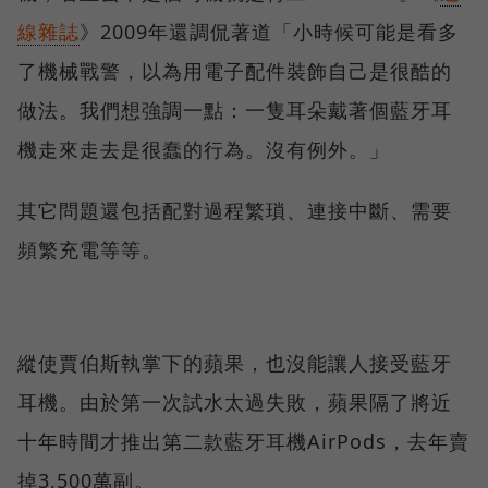
線雜誌
》2009年還調侃著道「小時候可能是看多
了機械戰警，以為用電子配件裝飾自己是很酷的
做法。我們想強調一點：一隻耳朵戴著個藍牙耳
機走來走去是很蠢的行為。沒有例外。」
其它問題還包括配對過程繁瑣、連接中斷、需要
頻繁充電等等。
縱使賈伯斯執掌下的蘋果，也沒能讓人接受藍牙
耳機。由於第一次試水太過失敗，蘋果隔了將近
十年時間才推出第二款藍牙耳機AirPods，去年賣
掉3,500萬副。