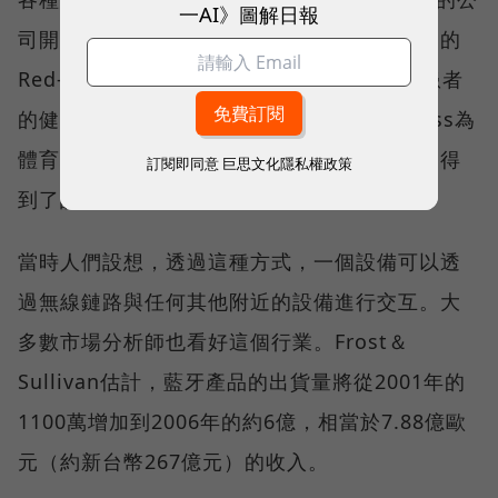
一AI》圖解日報
司開發了支援藍牙的行李牌和酒店鑰匙；英國的
Red-M開發出了一種系統，讓醫生可以根據患者
的健康保險平衡醫院的帳戶;美國的Zebra Pass為
體育場館開發了基於藍牙的無線票務系統，還得
訂閱即同意
巨思文化隱私權政策
到了諾基亞的支援。
當時人們設想，透過這種方式，一個設備可以透
過無線鏈路與任何其他附近的設備進行交互。大
多數市場分析師也看好這個行業。Frost＆
Sullivan估計，藍牙產品的出貨量將從2001年的
1100萬增加到2006年的約6億，相當於7.88億歐
元（約新台幣267億元）的收入。