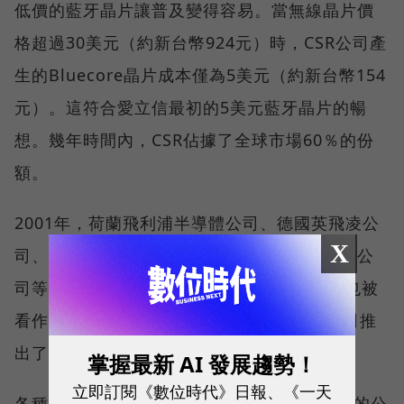
低價的藍牙晶片讓普及變得容易。當無線晶片價
格超過30美元（約新台幣924元）時，CSR公司產
生的Bluecore晶片成本僅為5美元（約新台幣154
元）。這符合愛立信最初的5美元藍牙晶片的暢
想。幾年時間內，CSR佔據了全球市場60％的份
額。
2001年，荷蘭飛利浦半導體公司、德國英飛凌公
X
司、美國公司德州儀器公司、美國國家半導體公
司等也擁有了藍牙晶片製造能力。PC卡當時也被
看作是一個重要領域，同年，至少有20家公司推
出了產品，包括3Com和摩托羅拉。
掌握最新 AI 發展趨勢！
立即訂閱《數位時代》日報、《一天
各種想法被提出來。丹麥一家名為Blue Tags的公