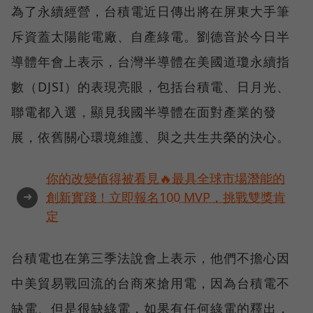
為了永續經營，台積電近日傳出將在屏東大手筆
斥資蓋太陽能電廠、自產綠電。劉德音於今日半
導體年會上表示，台灣半導體在美國道瓊永續指
數（DJSI）的表現亮眼，包括台積電、日月光、
聯電都入選，顯見我國半導體在面對產業的發
展，依舊關心環境維護、與之共生共榮的決心。
你的改變值得被看見🔥最具全球市場潛能的
➜
創新實踐！立即報名100 MVP，挑戰雙獎肯
定
台積電也在第三季法說會上表示，他們不擔心因
中美貿易戰回流的台商來搶用電，因為台積電不
缺電、但是很缺綠電，如果有任何綠電的釋出，