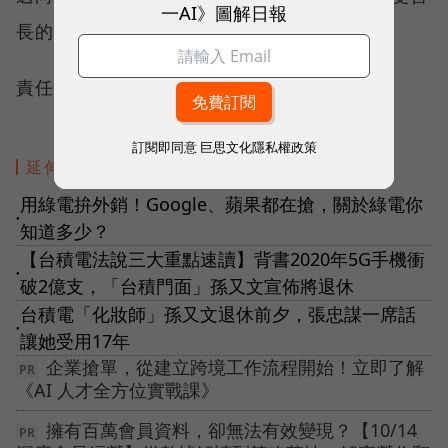
一AI》圖解日報
長的智慧了。
責任編輯：林美欣
訂閱即同意
巨思文化隱私權政策
延伸閱讀
用綠電拚外銷！Google、蘋果都在搶，關於綠電你
●
知道多少？
【台積電法說三大重點速讀】背書2020年5G手機衝
●
破2億支，「台積門面」孫又文宣佈將退休
台積電「化妝師」孫又文退休前夕，張忠謀一席話
●
讓她受用17年
企業搶單，從建立跨境工作流程開始！立即了解
《AI 人才全方位實戰課》
擁有百萬會員資料，卻無法有效變現？【10/14