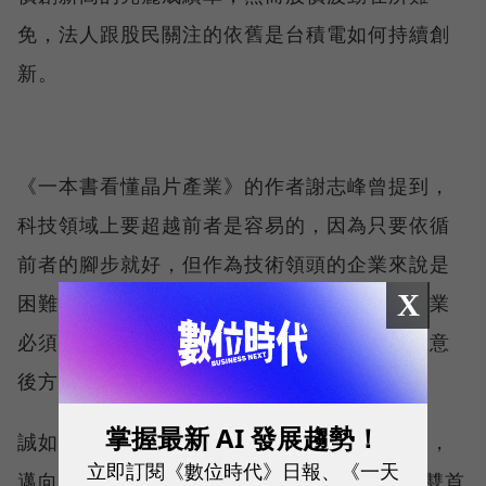
免，法人跟股民關注的依舊是台積電如何持續創
新。
《一本書看懂晶片產業》的作者謝志峰曾提到，
科技領域上要超越前者是容易的，因為只要依循
前者的腳步就好，但作為技術領頭的企業來說是
X
困難的，因為前方沒有任何經驗可以學習。企業
必須要瞻前顧後：技術必須要往前，也必須注意
後方的勁敵是否會有機會追上甚至超車。
掌握最新 AI 發展趨勢！
誠如劉德音所言，台積電最大的敵人就是自己，
立即訂閱《數位時代》日報、《一天
邁向300大關之後如何站穩腳步？還要看兩位雙首