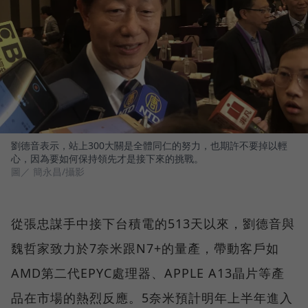
劉德音表示，站上300大關是全體同仁的努力，也期許不要掉以輕
心，因為要如何保持領先才是接下來的挑戰。
圖／ 簡永昌/攝影
從張忠謀手中接下台積電的513天以來，劉德音與
魏哲家致力於7奈米跟N7+的量產，帶動客戶如
AMD第二代EPYC處理器、APPLE A13晶片等產
品在市場的熱烈反應。5奈米預計明年上半年進入