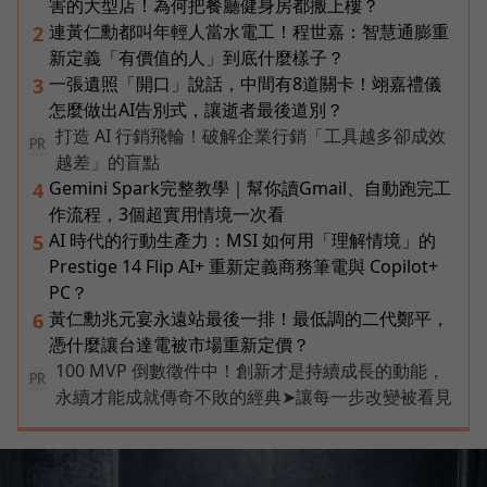
害的大型店！為何把餐廳健身房都搬上樓？
連黃仁勳都叫年輕人當水電工！程世嘉：智慧通膨重
2
新定義「有價值的人」到底什麼樣子？
一張遺照「開口」說話，中間有8道關卡！翊嘉禮儀
3
怎麼做出AI告別式，讓逝者最後道別？
打造 AI 行銷飛輪！破解企業行銷「工具越多卻成效
PR
越差」的盲點
Gemini Spark完整教學｜幫你讀Gmail、自動跑完工
4
作流程，3個超實用情境一次看
AI 時代的行動生產力：MSI 如何用「理解情境」的
5
Prestige 14 Flip AI+ 重新定義商務筆電與 Copilot+
PC？
黃仁勳兆元宴永遠站最後一排！最低調的二代鄭平，
6
憑什麼讓台達電被市場重新定價？
100 MVP 倒數徵件中！創新才是持續成長的動能，
PR
永續才能成就傳奇不敗的經典➤讓每一步改變被看見