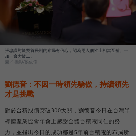
張忠謀對於雙首長制的布局有信心，認為兩人個性上相當互補、一
加一會大於二。
圖／ 攝影/侯俊偉
劉德音：不因一時領先驕傲，持續領先
才是挑戰
對於台積股價突破300大關，劉德音今日在台灣半
導體產業協會年會上感謝全體台積電同仁的努
力，並指出今日的成功都是5年前台積電的布局所