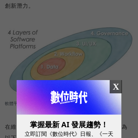
創新潛力。
X
軟體平台的4大層次。
圖／ Scott Brinker
掌握最新 AI 發展趨勢！
在維持App一致性體驗上來說，軟體平台可分為
立即訂閱《數位時代》日報、《一天
以下4層：