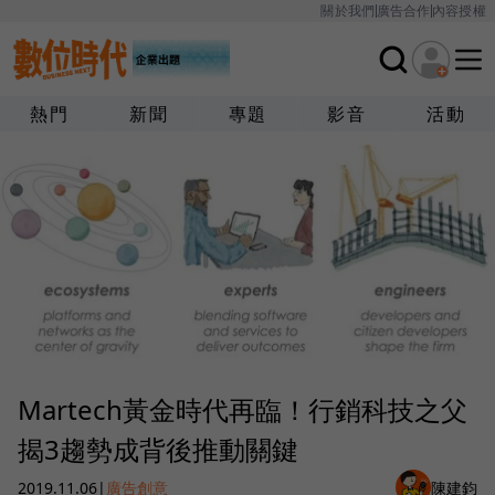
關於我們
廣告合作
內容授權
熱門
新聞
專題
影音
活動
Martech黃金時代再臨！行銷科技之父
揭3趨勢成背後推動關鍵
2019.11.06
|
廣告創意
陳建鈞