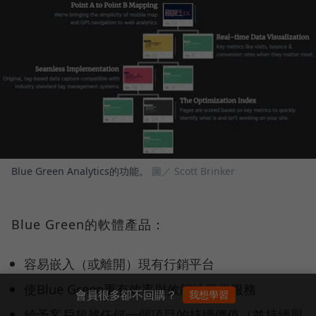
Blue Green Analytics的功能。
圖／ Scott Brinker
Blue Green的軟體產品：
容易嵌入（或離開）現有行銷平台
使Blue Green更有效率與效能地提供服務
會員很多卻不回購？
我想學習
給予客戶超越任何一個項目的持續價值（並持續與