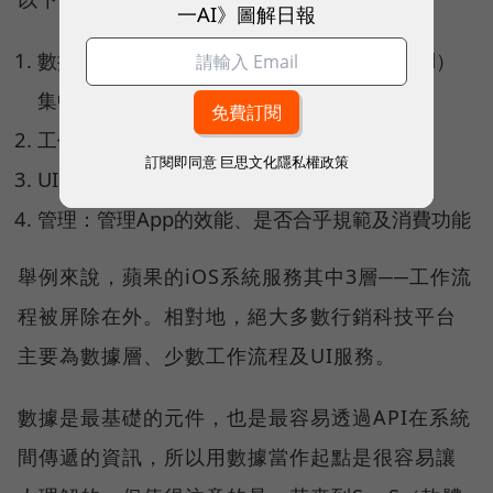
一AI》圖解日報
數據：作為「紀錄系統」（System of record）
集中並標準化數據
工作流程：發送及排序數據、動作及活動
訂閱即同意
巨思文化隱私權政策
UI（UX）：提供共同的用戶介面與用戶體驗
管理：管理App的效能、是否合乎規範及消費功能
舉例來說，蘋果的iOS系統服務其中3層──工作流
程被屏除在外。相對地，絕大多數行銷科技平台
主要為數據層、少數工作流程及UI服務。
數據是最基礎的元件，也是最容易透過API在系統
間傳遞的資訊，所以用數據當作起點是很容易讓