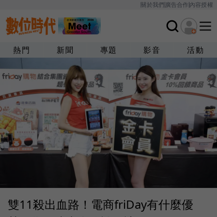
關於我們
廣告合作
內容授權
熱門
新聞
專題
影音
活動
雙11殺出血路！電商friDay有什麼優