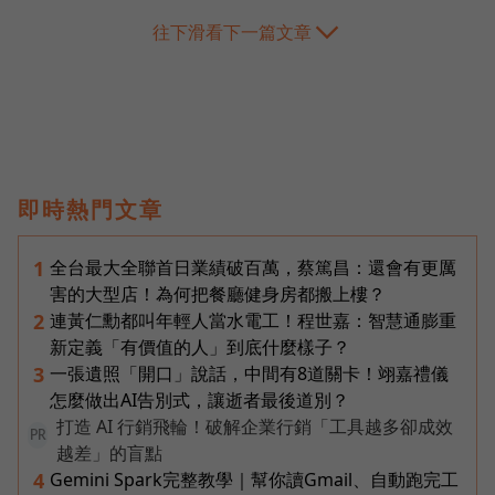
往下滑看下一篇文章
即時熱門文章
全台最大全聯首日業績破百萬，蔡篤昌：還會有更厲
1
害的大型店！為何把餐廳健身房都搬上樓？
連黃仁勳都叫年輕人當水電工！程世嘉：智慧通膨重
2
新定義「有價值的人」到底什麼樣子？
一張遺照「開口」說話，中間有8道關卡！翊嘉禮儀
3
怎麼做出AI告別式，讓逝者最後道別？
打造 AI 行銷飛輪！破解企業行銷「工具越多卻成效
PR
越差」的盲點
Gemini Spark完整教學｜幫你讀Gmail、自動跑完工
4