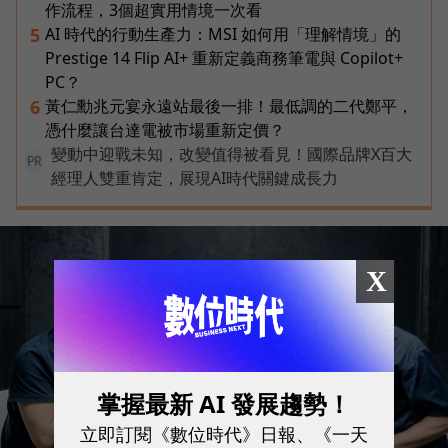
作流程，3個超實用情境一次看
AI 時代的行動生產力：MSI 如何用「理解情境」的
5
Prestige 14 Flip AI+ 重新定義商務筆電與 Copilot+
PC？
黃仁勳兆元宴永遠站最後一排！最低調的二代鄭平，
6
憑什麼讓台達電被市場重新定價？
變動中迎戰未知，改變值得被看見！國際品牌X百大
PR
經理人雙重肯定，展現AI時代關鍵成長力
X
掌握最新 AI 發展趨勢！
立即訂閱《數位時代》日報、《一天