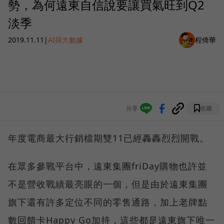
勢，為何遠東自信說要讓買氣旺到Q2
淡季
2019.11.11
|
AI與大數據
程倚華
分享
收藏
年度電商最大行銷檔期雙11已經轟轟烈烈開戰。
在眾多參戰平台中，遠東集團friDay購物也許並
不是營收戰績最亮眼的一個，但是由於遠東集團
旗下還有許多定位不同的零售通路，加上老牌點
數回饋卡Happy Go加持，這些都是遠東旗下唯一