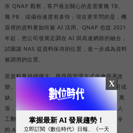
依 QNAP 觀察，客戶過去關心的是需要幾 TB、
幾 PB，或備份速度有多快；現在更常問的是，機
器裡的資料要如何被 AI 活用。QNAP 也從 2021
年起，把公司發展定調在 AI 與高速網路的融合，
試圖讓 NAS 從資料保存的位置，進一步成為資料
被調用的位置。
當資料量持續擴大，搜尋與管理方式也會跟著改
X
變。「在 NAS 裡放入 AI Agent 會越來越不可或
缺。」劉文義舉例，當照片累積到 10 萬、20 萬
張，要找出其中幾張特定畫面，已不可能只靠人
掌握最新 AI 發展趨勢！
工翻找。此時，能理解內容、接受自然語言指令
立即訂閱《數位時代》日報、《一天
的 AI 工具，會從加分功能逐漸變成必要條件。