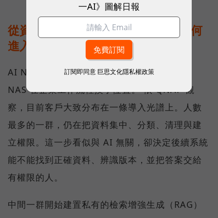
一AI》圖解日報
從資料治理到地端推論：AI NAS 如何
進入企業工作流？
AI NAS 不是「多了 AI 功能的 NAS」，而是
訂閱即同意
巨思文化隱私權政策
NAS 在企業工作流裡換了位置。 依 QNAP 觀
察，目前客戶大致分布在一條導入光譜上。人數
最多的一群，仍在把資料集中、分類、清理與建
立權限。這一步看似與 AI 無關，卻決定後續系統
能不能找到正確資料、辨識版本，並把答案交給
有權限的人。
中間一群開始建置私有的檢索增強生成（RAG）