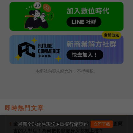
本網站內容未經允許，不得轉載。
即時熱門文章
全台最大全聯首日業績破百萬，蔡篤昌：還會有更厲
1
最新全球銷售現況➤重擬行銷策略
立即下載
害的大型店！為何把餐廳健身房都搬上樓？