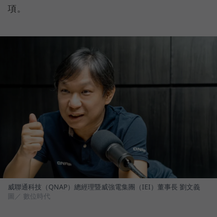
項。
威聯通科技（QNAP）總經理暨威強電集團（IEI）董事長 劉文義
圖／ 數位時代