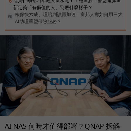
連黃仁勳都叫年輕人當水電工！程世嘉：智慧通膨重
6
新定義「有價值的人」到底什麼樣子？
核保快六成、理賠判讀再加速！富邦人壽如何用三大
PR
AI助理重塑保險服務？
AI NAS 何時才值得部署？QNAP 拆解