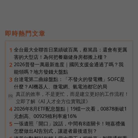
即時熱門文章
全台最大全聯首日業績破百萬，蔡篤昌：還會有更厲
1
害的大型店！為何把餐廳健身房都搬上樓？
2026普發一萬最新進度｜國民支援金通過了嗎？我
2
能領嗎？地方發錢大盤點
台達電第二曲線盤點：「不發火的發電機」SOFC是
3
什麼？AI機器人、微電網、氫電池都它的局
真正的效率，不是更忙，而是建立更好的工作流程！
PR
立即了解《AI 人才全方位實戰課》
2026年8月ETF配息盤點｜19檔一次看，00878衝破1
4
元創高、00929殖利率逾16%
一張遺照「開口」說話，中間有8道關卡！翊嘉禮儀
5
怎麼做出AI告別式，讓逝者最後道別？