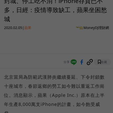
封城、停工吃不消！iPhone存貨已不
多，日經：疫情導致缺工，蘋果坐困愁
城
2020.02.05
|
蘋果
MoneyDJ理財網
分享
收藏
北京當局為防範武漢肺炎繼續蔓延、下令封鎖數
十座城市，春節返鄉的勞工如今難以重返工作崗
位。消息顯示，蘋果（Apple Inc.）原本在上半
年生產8,000萬支iPhone的計畫，如今飽受威