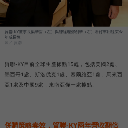
貿聯-KY董事長梁華哲（左）與總經理鄧劍華（右）看好車用線束今
年成長性
圖／ 貿聯
貿聯-KY目前全球生產據點15處，包括美國2處、
墨西哥1處、斯洛伐克1處、塞爾維亞1處、馬來西
亞1處及中國9處，東南亞僅一處據點。
併購策略奏效，貿聯-KY兩年營收翻倍