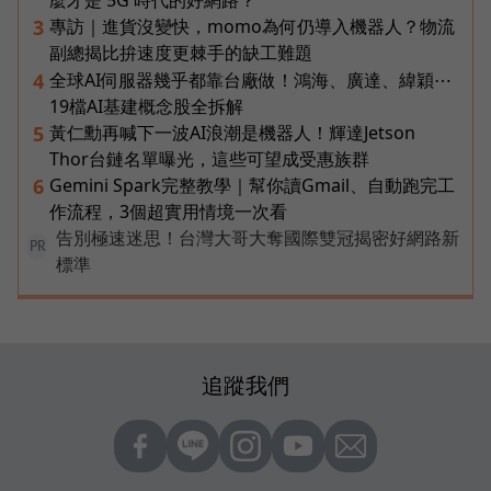
專訪｜進貨沒變快，momo為何仍導入機器人？物流
3
副總揭比拚速度更棘手的缺工難題
全球AI伺服器幾乎都靠台廠做！鴻海、廣達、緯穎⋯
4
19檔AI基建概念股全拆解
黃仁勳再喊下一波AI浪潮是機器人！輝達Jetson
5
Thor台鏈名單曝光，這些可望成受惠族群
Gemini Spark完整教學｜幫你讀Gmail、自動跑完工
6
作流程，3個超實用情境一次看
告別極速迷思！台灣大哥大奪國際雙冠揭密好網路新
PR
標準
追蹤我們