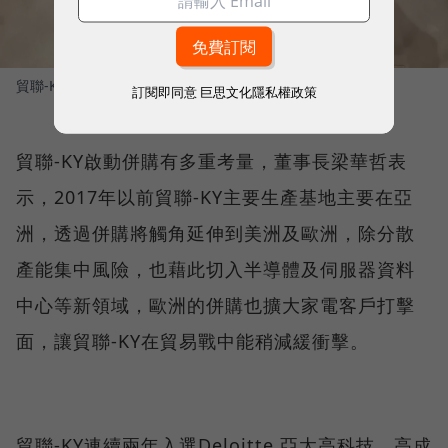
貿聯-KY是Dyson吸塵器電源線束供應商
圖／ 王郁倫攝影
訂閱即同意
巨思文化隱私權政策
貿聯-KY啟動併購有多重考量，董事長梁華哲表
示，2017年以前貿聯-KY主要生產基地主要在亞
洲，透過併購將觸角延伸到美洲及歐洲，除分散
產能集中風險，也藉此切入半導體及伺服器資料
中心等新領域，歐洲的併購也擴大家電客戶打擊
面，讓貿聯-KY在貿易戰中能稍減緩衝擊。
貿聯-KY連續兩年入選Deloitte 亞太高科技、高成