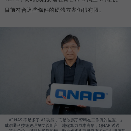
目前符合這些條件的硬體方案仍很有限。
「AI NAS 不是多了 AI 功能，而是改寫了資料在工作流的位置。」
威聯通科技總經理劉文義坦言，地端算力成本高昂，QNAP 透過
「算力分級」與開放模型架構，助企業逐步建構私有 RAG 知識庫與