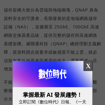
儲存架構大致分為雲端與地端兩塊，QNAP 身為
資料安全的守護者，長期發展的是地端網路儲存
設備（NAS），並擴展至 25GbE、100GbE 高速
網路交換器產品線，提供完整的儲存與高速網路
基礎架構。威聯通科技（QNAP）總經理劉文義解
釋，當資料因合規要求或敏感度不能上雲，就必
須留在靠近使用者與應用的地方；運算需求一旦
X
增加，承接資料的裝置也自然被推向地端 AI。
不能上雲的名單比想像中長。醫療業持有大量醫
療個資，金融與保險業受到合規與法規限制，部
掌握最新 AI 發展趨勢！
分大學院校與設計公司也不希望資料被雲端存
立即訂閱《數位時代》日報、《一天