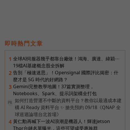
即時熱門文章
全球AI伺服器幾乎都靠台廠做！鴻海、廣達、緯穎⋯
1
19檔AI基建概念股全拆解
告別「極速迷思」！Opensignal 國際評比揭密：什
2
麼才是 5G 時代的好網路？
Gemini完整教學地圖！37篇實測整理，
3
Notebooks、Spark、提示詞架構全打包
如何打造營運不中斷的資料平台？教你以最適成本建
PR
構 AI Ready 資料平台 ✨ 搶先預約 09/18《QNAP 全
球巡迴論壇台北首場》
黃仁勳再喊下一波AI浪潮是機器人！輝達Jetson
4
Thor台鏈名單曝光，這些可望成受惠族群