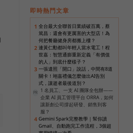
即時熱門文章
全台最大全聯首日業績破百萬，蔡
1
篤昌：還會有更厲害的大型店！為
刊
何把餐廳健身房都搬上樓？
連黃仁勳都叫年輕人當水電工！程
2
世嘉：智慧通膨重新定義「有價值
的人」到底什麼樣子？
一張遺照「開口」說話，中間有8道
3
關卡！翊嘉禮儀怎麼做出AI告別
式，讓逝者最後道別？
1 名員工、一支 AI 團隊全包辦——
PR
企業 AI 員工管理平台 ORRA，如何
讓新創公司撐起研發、銷售到客
服？
Gemini Spark完整教學｜幫你讀
4
Gmail、自動跑完工作流程，3個超
實用情境一次看