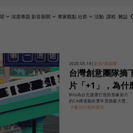
聞
深度專題
影音新聞
專家觀點
社群
活動
課程
雜誌
2020.05.18
|
影音/新媒體
台灣創意團隊摘
片「+1」，為什
Bito為台北捷運打造的形象影片「+
的CA傳達藝術獎年度插畫大獎。
＃數位行銷與廣告