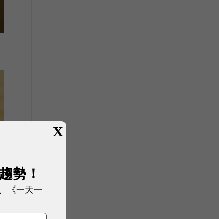
X
展趨勢！
、《一天一