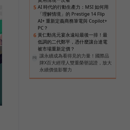
AI 時代的行動生產力：MSI 如何用
5
「理解情境」的 Prestige 14 Flip
AI+ 重新定義商務筆電與 Copilot+
PC？
黃仁勳兆元宴永遠站最後一排！最
6
低調的二代鄭平，憑什麼讓台達電
被市場重新定價？
讓永續成為看得見的力量！國際品
PR
牌X百大經理人雙重榮譽認證，放大
永續價值影響力