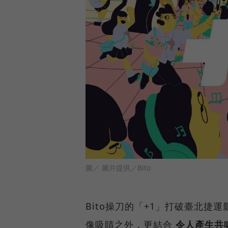
圖／ 圖片提供／Bito
Bito操刀的「+1」打破臺北捷
像吸睛之外，更結合
令人產生共