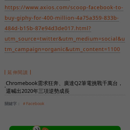
https://www.axios.com/scoop-facebook-to-
buy-giphy-for-400-million-4a75a359-833b-
484d-b15b-87e94d3de017.html?
utm_source=twitter&utm_medium=social&u
tm_campaign=organic&utm_content=1100
延伸閱讀
Chromebook需求狂奔、廣達Q2筆電挑戰千萬台，
●
還喊出2020年三項逆勢成長
關鍵字：
＃Facebook