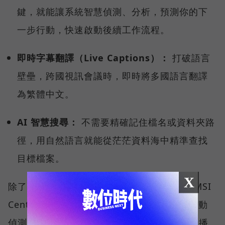
鍵，就能讓系統智慧偵測、分析，預測你的下
一步行動，快速啟動後續工作流程。
即時字幕翻譯（Live Captions）：
打破語言
壁壘，跨國視訊會議時，即時將多國語言翻譯
為繁體中文。
AI 智慧搜尋：
不需要精確記住檔名或資料夾路
徑，用自然語言就能從茫茫資料海中精準查找
目標檔案。
X
除了微軟的生態系，MSI 更導入獨家研發的 MSI
Center 中控軟體，其中「AI 智慧引擎」能自動
偵測使用情境（如視訊會議、文書處理、影音播