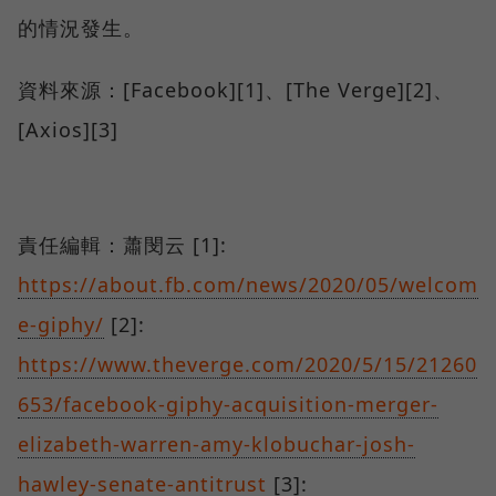
的情況發生。
資料來源：[Facebook][1]、[The Verge][2]、
[Axios][3]
責任編輯：蕭閔云 [1]:
https://about.fb.com/news/2020/05/welcom
e-giphy/
[2]:
https://www.theverge.com/2020/5/15/21260
653/facebook-giphy-acquisition-merger-
elizabeth-warren-amy-klobuchar-josh-
hawley-senate-antitrust
[3]: