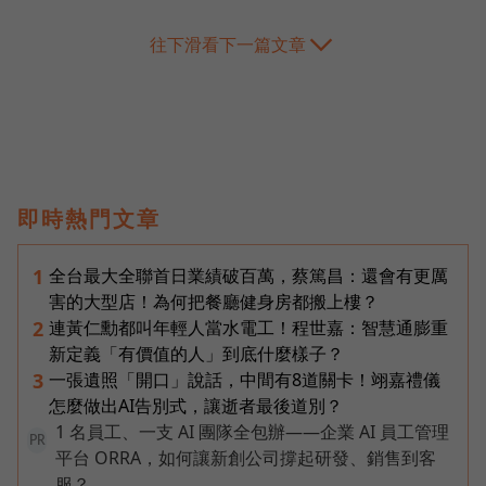
往下滑看下一篇文章
即時熱門文章
全台最大全聯首日業績破百萬，蔡篤昌：還會有更厲
1
害的大型店！為何把餐廳健身房都搬上樓？
連黃仁勳都叫年輕人當水電工！程世嘉：智慧通膨重
2
新定義「有價值的人」到底什麼樣子？
一張遺照「開口」說話，中間有8道關卡！翊嘉禮儀
3
怎麼做出AI告別式，讓逝者最後道別？
1 名員工、一支 AI 團隊全包辦——企業 AI 員工管理
PR
平台 ORRA，如何讓新創公司撐起研發、銷售到客
服？