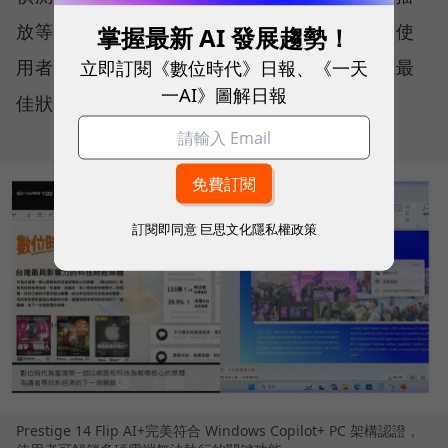
放等），主動調節各項硬體設定與效能表現，使
掌握最新 AI 發展趨勢！
立即訂閱《數位時代》日報、《一天
用者無需動手調整參數，系統便能持續維持在最
一AI》圖解日報
佳狀態。
訂閱即同意
巨思文化隱私權政策
Prestige 14 Flip AI+完美符合 Windows Copilot+ PC 架構認證，