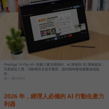
Prestige 14 Flip AI+ 搭載三麥克風陣列、AI 降噪與 3D 降噪鏡頭，
完美鎖定人聲、消除雜音並提升畫質，讓你隨時隨地優雅遠端協
作。
圖／ 數位時代
2026 年，經理人必備的 AI 行動生產力
利器