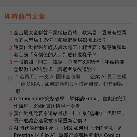
即時熱門文章
全台最大全聯首日業績破百萬，蔡篤昌：還會有更厲
1
害的大型店！為何把餐廳健身房都搬上樓？
連黃仁勳都叫年輕人當水電工！程世嘉：智慧通膨重
2
新定義「有價值的人」到底什麼樣子？
一張遺照「開口」說話，中間有8道關卡！翊嘉禮儀
3
怎麼做出AI告別式，讓逝者最後道別？
1 名員工、一支 AI 團隊全包辦——企業 AI 員工管理
PR
平台 ORRA，如何讓新創公司撐起研發、銷售到客
服？
Gemini Spark完整教學｜幫你讀Gmail、自動跑完工
4
作流程，3個超實用情境一次看
黃仁勳兆元宴永遠站最後一排！最低調的二代鄭平，
5
憑什麼讓台達電被市場重新定價？
AI 時代的行動生產力：MSI 如何用「理解情境」的
6
Prestige 14 Flip AI+ 重新定義商務筆電與 Copilot+