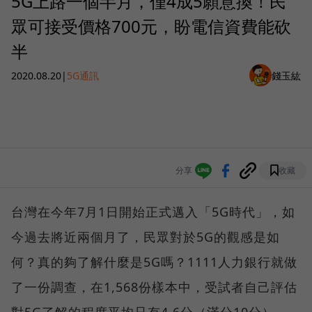
5G上路一個半月，僅4成5願意換！民
眾可接受價格700元，盼電信資費能砍
半
2020.08.20
|
5G通訊
錢玉紘
分享
收藏
台灣在今年7月1日開始正式邁入「5G時代」，如
今過去將近兩個月了，民眾對於5G的觀感是如
何？真的夠了解什麼是5G嗎？1111人力銀行就做
了一份調查，在1,568份樣本中，受試者自己評估