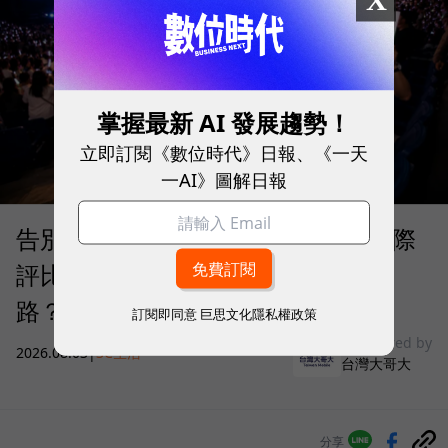
掌握最新 AI 發展趨勢！
立即訂閱《數位時代》日報、《一天
一AI》圖解日報
告別「極速迷思」！Opensignal 國際
評比揭密：什麼才是 5G 時代的好網
路？
訂閱即同意
巨思文化隱私權政策
sponsored by
2026.08.03
|
3C生活
台灣大哥大
分享