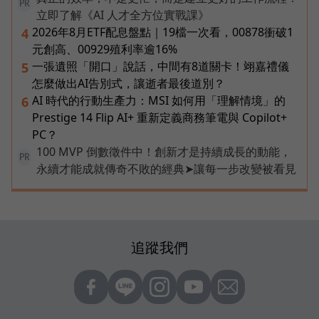
PR
立即了解《AI 人才全方位實戰課》
2026年8月ETF配息盤點｜19檔一次看，00878衝破1
4
元創高、00929殖利率逾16%
一張遺照「開口」說話，中間有8道關卡！翊嘉禮儀
5
怎麼做出AI告別式，讓逝者最後道別？
AI 時代的行動生產力：MSI 如何用「理解情境」的
6
Prestige 14 Flip AI+ 重新定義商務筆電與 Copilot+
PC？
100 MVP 倒數徵件中！創新才是持續成長的動能，
PR
永續才能成就傳奇不敗的經典➤讓每一步改變被看見
追蹤我們