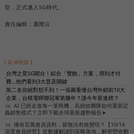
型，正式邁入5G時代。
責任編輯：蕭閔云
延伸閱讀
台灣之星5G開台！綜合「雙飽」方案，用到才付
●
費...他們看到3大普及關鍵
第二名你絕對想不到！一張圖看懂台灣外銷前10大
●
企業，台積電蟬聯冠軍第幾年？誰今年新進榜？
AI 已經走進每一筆商機，高績效團隊如何重新定
義銷售模式？立即下載全球最新趨勢報告➤
擁有百萬會員資料，卻無法有效變現？【10/14
深度會員經營】從數據解讀到策略落地，解密營收翻