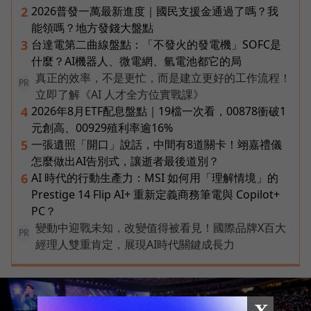
2026普發一萬最新進度｜國民支援金通過了嗎？我
2
能領嗎？地方發錢大盤點
台達電第二曲線盤點：「不發火的發電機」SOFC是
3
什麼？AI機器人、微電網、氫電池都它的局
真正的效率，不是更忙，而是建立更好的工作流程！
PR
立即了解《AI 人才全方位實戰課》
2026年8月ETF配息盤點｜19檔一次看，00878衝破1
4
元創高、00929殖利率逾16%
一張遺照「開口」說話，中間有8道關卡！翊嘉禮儀
5
怎麼做出AI告別式，讓逝者最後道別？
AI 時代的行動生產力：MSI 如何用「理解情境」的
6
Prestige 14 Flip AI+ 重新定義商務筆電與 Copilot+
PC？
變動中迎戰未知，改變值得被看見！國際品牌X百大
PR
經理人雙重肯定，展現AI時代關鍵成長力
X