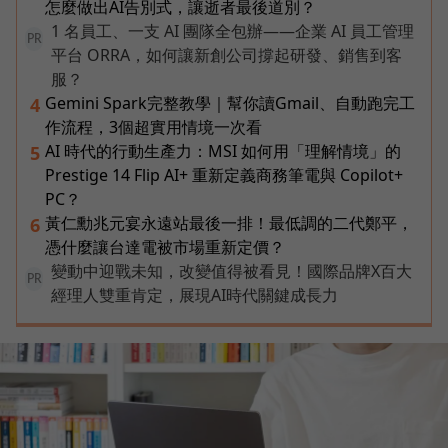
怎麼做出AI告別式，讓逝者最後道別？
1 名員工、一支 AI 團隊全包辦——企業 AI 員工管理
PR
平台 ORRA，如何讓新創公司撐起研發、銷售到客
服？
Gemini Spark完整教學｜幫你讀Gmail、自動跑完工
4
作流程，3個超實用情境一次看
AI 時代的行動生產力：MSI 如何用「理解情境」的
5
Prestige 14 Flip AI+ 重新定義商務筆電與 Copilot+
PC？
黃仁勳兆元宴永遠站最後一排！最低調的二代鄭平，
6
憑什麼讓台達電被市場重新定價？
變動中迎戰未知，改變值得被看見！國際品牌X百大
PR
經理人雙重肯定，展現AI時代關鍵成長力