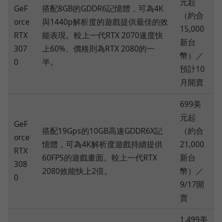
元起
GeF
搭配8GB的GDDR6記憶體，可為4K
（約合
orce
與1440p解析度的遊戲提供最佳的效
15,000
RTX
能表現。較上一代RTX 2070速度快
新台
307
上60%、價格則為RTX 2080的一
幣）／
0
半。
預計10
月開賣
699美
元起
GeF
搭配19Gps的10GB高速GDDR6X記
（約合
orce
憶體，可為4K解析度遊戲持續提供
21,000
RTX
60FPS的遊戲畫面。較上一代RTX
新台
308
2080效能快上2倍。
幣）／
0
9/17開
賣
1,499美