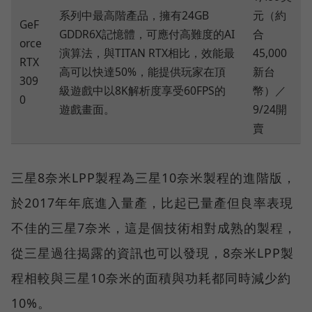
系列中最高階產品，擁有24GB
元（約
GeF
GDDR6X記憶體，可應付高難度的AI
合
orce
演算法，與TITAN RTX相比，效能最
45,000
RTX
高可以快達50%，能提供玩家在頂
新台
309
級遊戲中以8K解析度享受60FPS的
幣）／
0
遊戲畫面。
9/24開
賣
三星8奈米LPP製程為三星10奈米製程的進階版，
於2017年年底進入量產，比起已量產但良率表現
不佳的三星7奈米，這是個技術相對成熟的製程，
從三星過往揭露的資訊也可以發現，8奈米LPP製
程相較與三星10奈米的面積與功耗都同時減少約
10%。