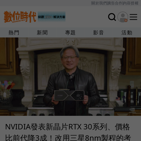
關於我們
廣告合作
內容授權
熱門
新聞
專題
影音
活動
NVIDIA發表新晶片RTX 30系列、價格
比前代降3成！改用三星8nm製程的考