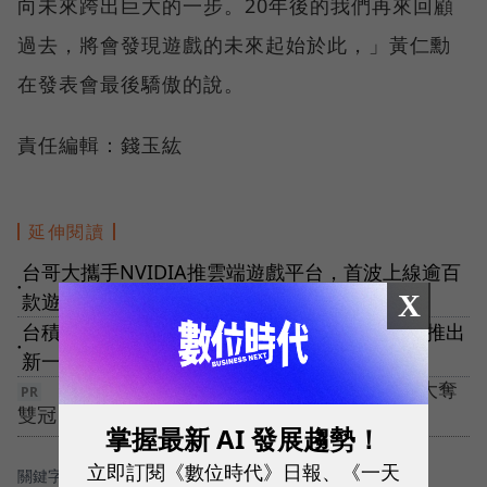
向未來跨出巨大的一步。20年後的我們再來回顧
過去，將會發現遊戲的未來起始於此，」黃仁勳
在發表會最後驕傲的說。
責任編輯：錢玉紘
延伸閱讀
台哥大攜手NVIDIA推雲端遊戲平台，首波上線逾百
●
X
款遊戲！5G會如何助攻？
台積電7奈米加持！NVIDIA端全新A100 GPU，推出
●
新一代AI超級電腦
【5G 競局新解】告別極速迷思！ 台灣大哥大奪
雙冠，重定義「好網路」
掌握最新 AI 發展趨勢！
立即訂閱《數位時代》日報、《一天
關鍵字：
＃Nvidia