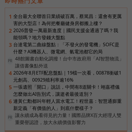
即時熱門文章
全台最大全聯首日業績破百萬，蔡篤昌：還會有更厲
1
害的大型店！為何把餐廳健身房都搬上樓？
2026普發一萬最新進度｜國民支援金通過了嗎？我
2
能領嗎？地方發錢大盤點
台達電第二曲線盤點：「不發火的發電機」SOFC是
3
什麼？AI機器人、微電網、氫電池都它的局
48館圖書自動化調撥！台中市政府用「AI智慧物流」
PR
讓借書像點外送
2026年8月ETF配息盤點｜19檔一次看，00878衝破1
4
元創高、00929殖利率逾16%
一張遺照「開口」說話，中間有8道關卡！翊嘉禮儀
5
怎麼做出AI告別式，讓逝者最後道別？
連黃仁勳都叫年輕人當水電工！程世嘉：智慧通膨重
6
新定義「有價值的人」到底什麼樣子？
讓永續成為看得見的力量！國際品牌X百大經理人雙
PR
重榮譽認證，放大永續價值影響力