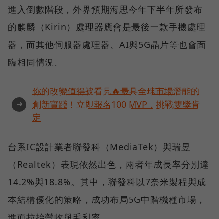
進入倒數階段，外界預期海思今年下半年所發布
的麒麟（Kirin）處理器應會是最後一款手機處理
器，而其他伺服器處理器、AI與5G晶片等也會面
臨相同情況。
你的改變值得被看見🔥最具全球市場潛能的
➜
創新實踐！立即報名100 MVP，挑戰雙獎肯
定
台系IC設計業者聯發科（MediaTek）與瑞昱
（Realtek）表現依然出色，兩者年成長率分別達
14.2%與18.8%。其中，聯發科以7奈米製程與成
本結構優化的策略，成功布局5G中階機種市場，
進而拉抬營收與毛利率。