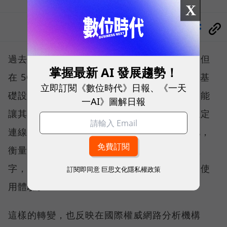
X
分享
過去，下載速度是評價電信服務的重要指標，但
掌握最新 AI 發展趨勢！
在 5G 成為工作、娛樂、生活不可或缺的數位基
立即訂閱《數位時代》日報、《一天
礎設施後，消費者發現，再快的網速，如果不能
一AI》圖解日報
讓其在人潮聚集、高速移動或室內空間維持穩定
連線，即無法轉換成好的使用體驗，也因如此，
衡量「好網路」的標準，也逐漸從追求測速數
字，轉向任何時間、任何地點都能穩定連線的使
訂閱即同意
巨思文化隱私權政策
用體驗。
這樣的轉變，也反映在國際權威網路分析機構