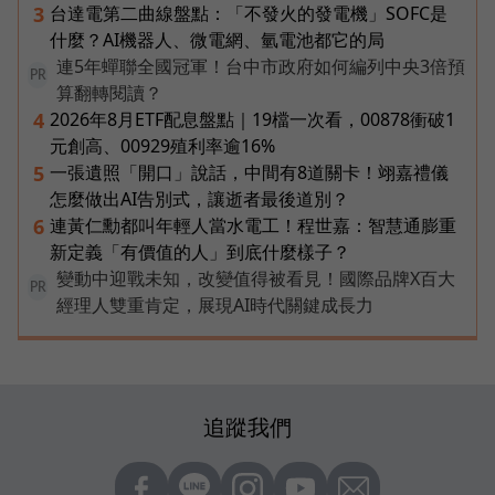
台達電第二曲線盤點：「不發火的發電機」SOFC是
3
什麼？AI機器人、微電網、氫電池都它的局
連5年蟬聯全國冠軍！台中市政府如何編列中央3倍預
PR
算翻轉閱讀？
2026年8月ETF配息盤點｜19檔一次看，00878衝破1
4
元創高、00929殖利率逾16%
一張遺照「開口」說話，中間有8道關卡！翊嘉禮儀
5
怎麼做出AI告別式，讓逝者最後道別？
連黃仁勳都叫年輕人當水電工！程世嘉：智慧通膨重
6
新定義「有價值的人」到底什麼樣子？
變動中迎戰未知，改變值得被看見！國際品牌X百大
PR
經理人雙重肯定，展現AI時代關鍵成長力
追蹤我們