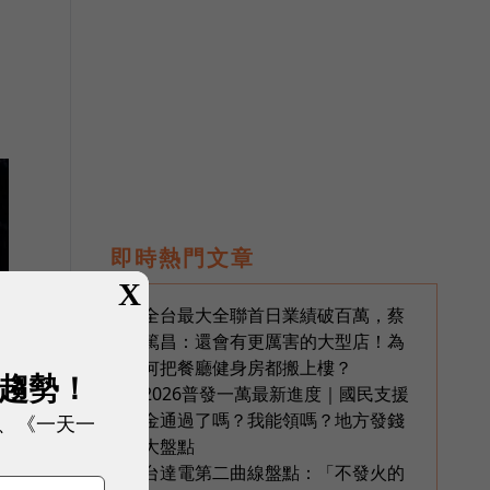
即時熱門文章
X
全台最大全聯首日業績破百萬，蔡
1
篤昌：還會有更厲害的大型店！為
何把餐廳健身房都搬上樓？
展趨勢！
2026普發一萬最新進度｜國民支援
2
金通過了嗎？我能領嗎？地方發錢
、《一天一
大盤點
台達電第二曲線盤點：「不發火的
3