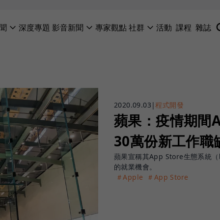
聞
深度專題
影音新聞
專家觀點
社群
活動
課程
雜誌
2020.09.03
|
程式開發
蘋果：疫情期間Ap
30萬份新工作職
蘋果宣稱其App Store生態
的就業機會。
＃Apple
＃App Store