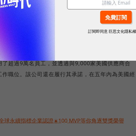
訂閱即同意
巨思文化隱私
了超過9萬名員工，並透過與9,000家美國供應商合
工作職位。該公司還在履行其承諾，在五年內為美國經
球永續指標企業認證☀️100 MVP等你角逐雙獎榮譽