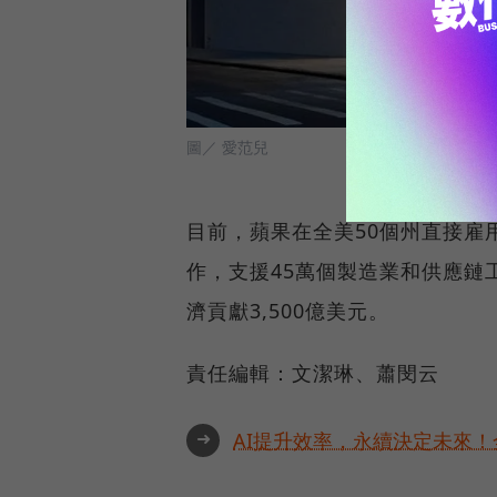
圖／ 愛范兒
目前，蘋果在全美50個州直接雇用
作，支援45萬個製造業和供應鏈
濟貢獻3,500億美元。
責任編輯：文潔琳、蕭閔云
➜
AI提升效率，永續決定未來！全