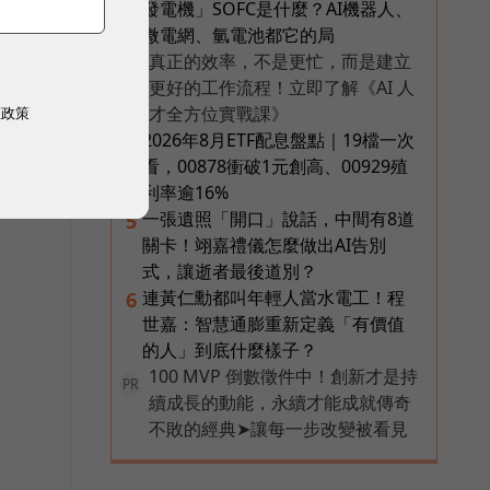
發電機」SOFC是什麼？AI機器人、
微電網、氫電池都它的局
真正的效率，不是更忙，而是建立
PR
更好的工作流程！立即了解《AI 人
才全方位實戰課》
權政策
2026年8月ETF配息盤點｜19檔一次
4
看，00878衝破1元創高、00929殖
利率逾16%
一張遺照「開口」說話，中間有8道
5
關卡！翊嘉禮儀怎麼做出AI告別
式，讓逝者最後道別？
連黃仁勳都叫年輕人當水電工！程
6
世嘉：智慧通膨重新定義「有價值
的人」到底什麼樣子？
100 MVP 倒數徵件中！創新才是持
PR
續成長的動能，永續才能成就傳奇
不敗的經典➤讓每一步改變被看見